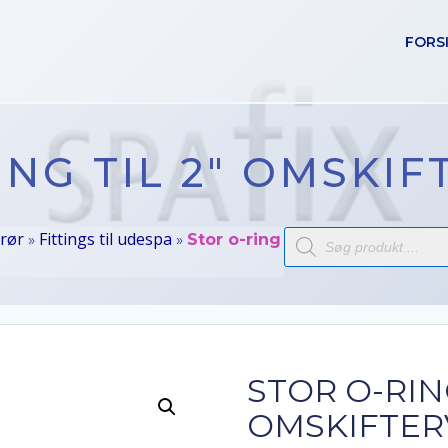
FORS
ING TIL 2″ OMSKIF
Products
 rør
Fittings til udespa
»
»
Stor o-ring
search
STOR O-RING
OMSKIFTER