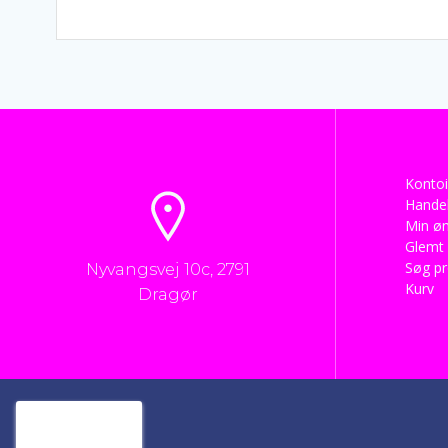
Kontoi
Handel
Min øn
Glemt
Søg p
Nyvangsvej 10c, 2791
Kurv
Dragør