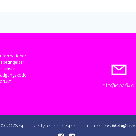
nformationer
sbetingelser
skeliste
 adgangskode
rodukt
info@spafix.d
Web@Live
© 2026 SpaFix. Styret med special aftale hos