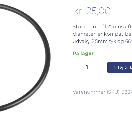
kr.
25,00
Stor o-ring til 2″ omski
diameter, er kompatibel 
udvalg. 2,5mm tyk og 66
På lager
Stor
Tilføj til 
o-
ring
til
Varenummer (SKU):
582-
2"
omskifterventil
antal