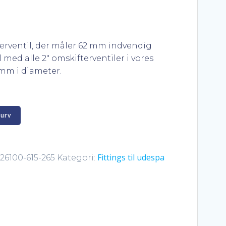
fterventil, der måler 62 mm indvendig
med alle 2″ omskifterventiler i vores
mm i diameter.
kurv
Fittings til udespa
26100-615-265
Kategori: