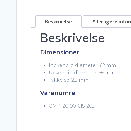
Beskrivelse
Yderligere info
Beskrivelse
Dimensioner
Indvendig diameter: 62 mm
Udvendig diameter: 66 mm
Tykkelse: 2.5 mm
Varenumre
CMP: 26100-615-265