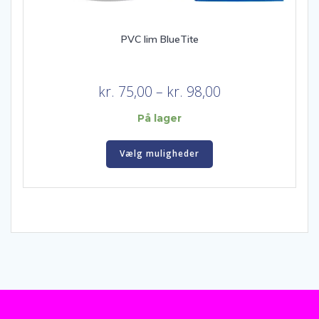
PVC lim BlueTite
Prisinterval:
kr.
75,00
–
kr.
98,00
kr. 75,00
På lager
til
Dette
kr. 98,00
Vælg muligheder
vare
har
flere
varianter.
Mulighederne
kan
vælges
på
varesiden