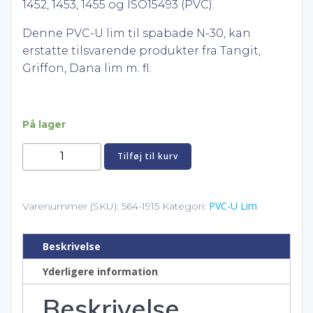
1452, 1453, 1455 og ISO15493 (PVC).
Denne PVC-U lim til spabade N-30, kan
erstatte tilsvarende produkter fra Tangit,
Griffon, Dana lim m. fl.
På lager
PVC-
Tilføj til kurv
U
lim
til
PVC-U Lim
Varenummer (SKU):
564-1915
Kategori:
spabade
-
Beskrivelse
Stærk
Yderligere information
antal
Beskrivelse