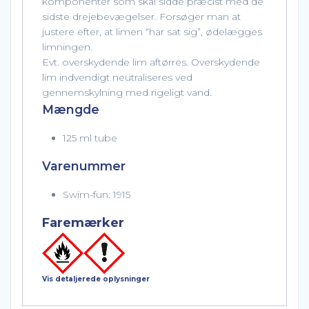
komponenter som skal sidde præcist med de
sidste drejebevægelser. Forsøger man at
justere efter, at limen “har sat sig”, ødelægges
limningen.
Evt. overskydende lim aftørres. Overskydende
lim indvendigt neutraliseres ved
gennemskylning med rigeligt vand.
Mængde
125 ml tube
Varenummer
Swim-fun: 1915
Faremærker
Vis detaljerede oplysninger