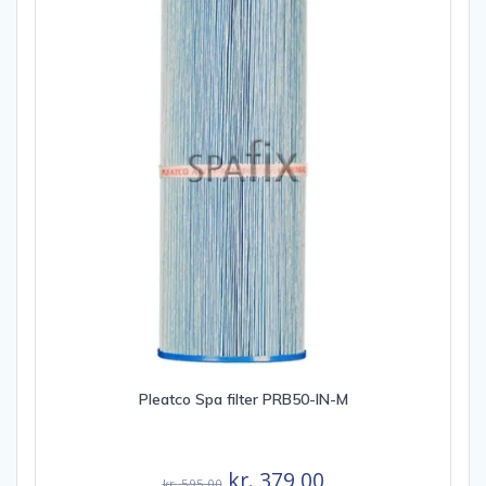
Pleatco Spa filter PRB50-IN-M
Den
Den
kr.
379,00
kr.
595,00