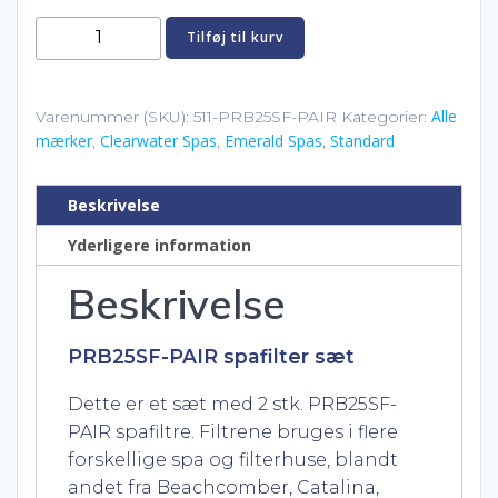
PRB25SF-
Tilføj til kurv
PAIR
spafilter
sæt
Alle
Varenummer (SKU):
511-PRB25SF-PAIR
Kategorier:
mærker
Clearwater Spas
Emerald Spas
Standard
–
,
,
,
2
stk.
Beskrivelse
(PRB25SF-
Yderligere information
PAIR)
antal
Beskrivelse
PRB25SF-PAIR spafilter sæt
Dette er et sæt med 2 stk. PRB25SF-
PAIR spafiltre. Filtrene bruges i flere
forskellige spa og filterhuse, blandt
andet fra Beachcomber, Catalina,