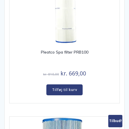
Pleatco Spa filter PRB100
Den
Den
kr.
669,00
kr.
810,00
oprindelige
aktuelle
pris
pris
Tilføj til kurv
var:
er:
kr. 810,00.
kr. 669,00.
Tilbud!