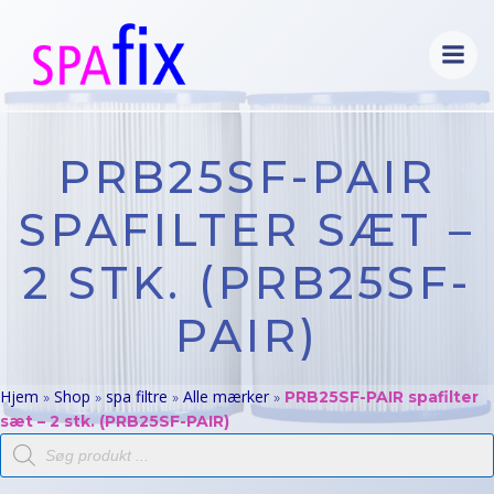
Videre
til
indhold
PRB25SF-PAIR
SPAFILTER SÆT –
2 STK. (PRB25SF-
PAIR)
Hjem
Shop
spa filtre
Alle mærker
»
»
»
»
PRB25SF-PAIR spafilter
sæt – 2 stk. (PRB25SF-PAIR)
Products
search