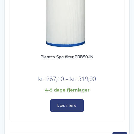
Pleatco Spa filter PRB50-IN
Prisinterval:
kr.
287,10
–
kr.
319,00
kr. 287,10
4-5 dage fjernlager
til
kr. 319,00
Læs mere