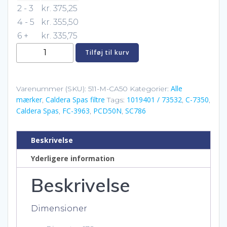
2 - 3
kr.
375,25
4 - 5
kr.
355,50
6 +
kr.
335,75
Caldera
Tilføj til kurv
Spas
7350
Spa
Alle
Varenummer (SKU):
511-M-CA50
Kategorier:
mærker
Caldera Spas filtre
1019401 / 73532
C-7350
Filter
,
Tags:
,
,
Caldera Spas
FC-3963
PCD50N
SC786
,
,
,
antal
Beskrivelse
Yderligere information
Beskrivelse
Dimensioner