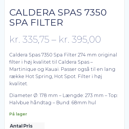
CALDERA SPAS 7350
SPA FILTER
Prisint
kr.
335,75
–
kr.
395,00
kr. 335
Caldera Spas 7350 Spa Filter 274 mm original
filter i høj kvalitet til Caldera Spas –
til
Martinique og Kauai. Passer også til en lang
række Hot Spring, Hot Spot. Filter i høj
kr. 39
kvalitet.
Diameter Ø: 178 mm – Længde: 273 mm – Top:
Halvbue håndtag – Bund: 68mm hul
På lager
Antal
Pris