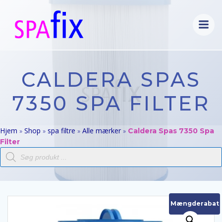
Videre
til
indhold
CALDERA SPAS
7350 SPA FILTER
Hjem
Shop
spa filtre
Alle mærker
»
»
»
»
Caldera Spas 7350 Spa
Filter
Products
search
Mængderabat