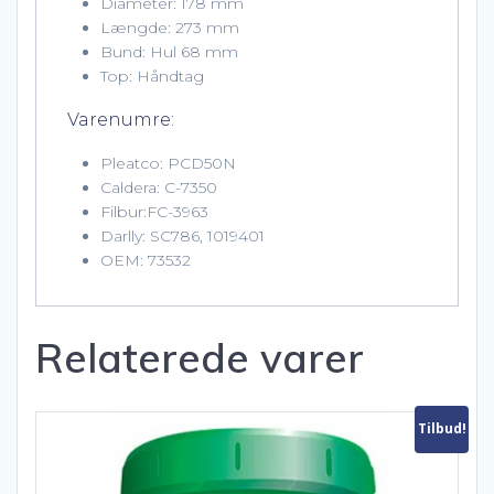
Diameter: 178 mm
Længde: 273 mm
Bund: Hul 68 mm
Top: Håndtag
Varenumre:
Pleatco: PCD50N
Caldera: C-7350
Filbur:FC-3963
Darlly: SC786, 1019401
OEM: 73532
Relaterede varer
Tilbud!