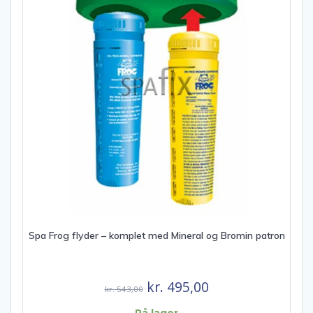
Spa Frog flyder – komplet med Mineral og Bromin patron
Den
Den
kr.
495,00
kr.
543,00
oprindelige
aktuelle
På lager