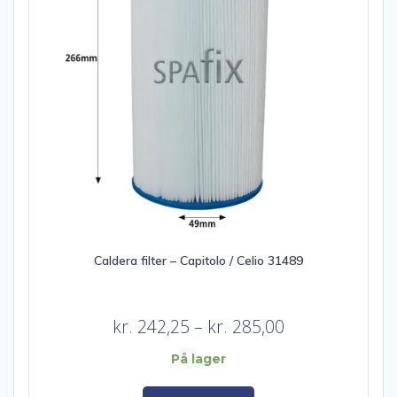
Caldera filter – Capitolo / Celio 31489
Prisinterval:
kr.
242,25
–
kr.
285,00
kr. 242,25
På lager
til