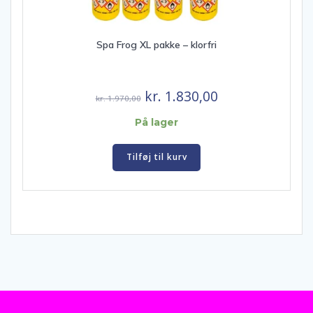
Spa Frog XL pakke – klorfri
Den
Den
kr.
1.830,00
kr.
1.970,00
oprindelige
aktuelle
På lager
pris
pris
var:
er:
Tilføj til kurv
kr. 1.970,00.
kr. 1.830,00.