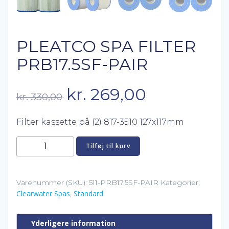
PLEATCO SPA FILTER
PRB17.5SF-PAIR
Den
Den
kr.
269,00
kr.
330,00
oprindelige
aktuelle
Filter kassette på (2) 817-3510 127x117mm
pris
pris
Pleatco
Tilføj til kurv
Spa
var:
er:
filter
PRB17.5SF-
Varenummer (SKU):
511-PRB17.5SF-PAIR
Kategorier:
kr. 330,00.
kr. 269,00.
Clearwater Spas
Standard
PAIR
,
antal
Yderligere information