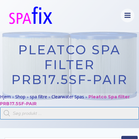
Videre
til
indhold
PLEATCO SPA
FILTER
PRB17.5SF-PAIR
Hjem
Shop
spa filtre
Clearwater Spas
»
»
»
»
Pleatco Spa filter
PRB17.5SF-PAIR
Products
search