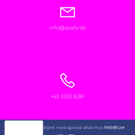
info@spafix.dk
+45 3250 8281
Web@Live
© 2026 SpaFix. Styret med special aftale hos