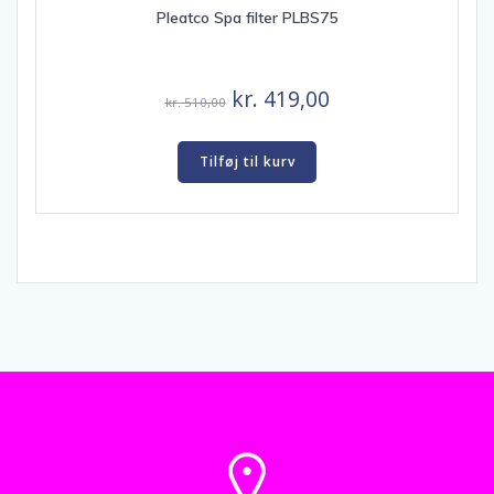
Pleatco Spa filter PLBS75
Den
Den
kr.
419,00
kr.
510,00
oprindelige
aktuelle
pris
pris
Tilføj til kurv
var:
er:
kr. 510,00.
kr. 419,00.