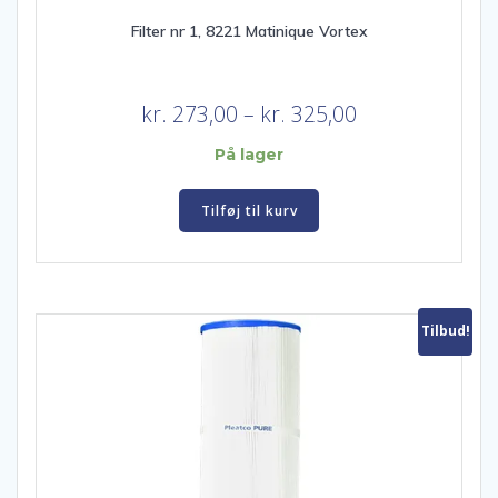
Filter nr 1, 8221 Matinique Vortex
Prisinterval:
kr.
273,00
–
kr.
325,00
kr. 273,00
På lager
til
kr. 325,00
Tilføj til kurv
Tilbud!