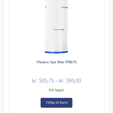
Pleatco Spa filter PRB75
Prisinterval:
kr.
505,75
–
kr.
595,00
kr. 505,75
På lager
til
kr. 595,00
Tilføj til kurv