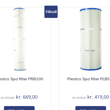
Tilbud!
eatco Spa filter PRB100
Pleatco Spa filter PLB
Den
Den
Den
kr.
669,00
kr.
419,00
kr.
810,00
kr.
510,00
oprindelige
aktuelle
oprindelig