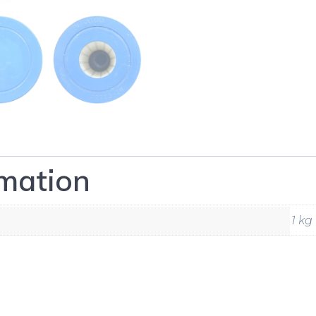
rmation
1 kg