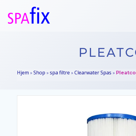
Videre
til
indhold
PLEATC
Hjem
Shop
spa filtre
Clearwater Spas
»
»
»
»
Pleatco