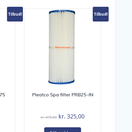
Tilbud!
Tilbud!
S75
Pleatco Spa filter PRB25-IN
Den
Den
Den
kr.
325,00
kr.
475,00
e
aktuelle
oprindelige
aktuelle