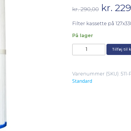
Den
kr.
229
kr.
290,00
oprind
Filter kassette på 127x
pris
På lager
Pleatco
var:
Tilføj til 
Spa
filter
kr. 290
PRB25-
Varenummer (SKU):
511-
IN-
Standard
TC
antal