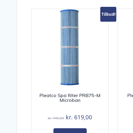
Tilbud!
Pleatco Spa filter PRB75-M
Pl
Microban
Den
Den
kr.
619,00
kr.
745,00
oprindelige
aktuelle