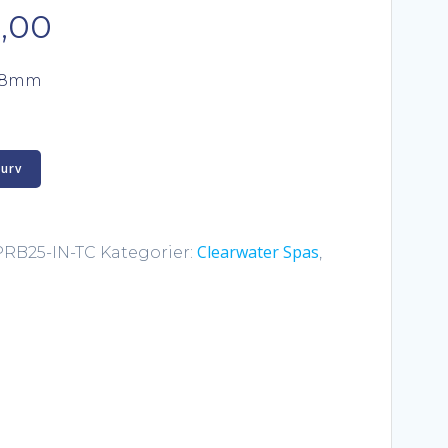
Den
,00
elige
aktuelle
338mm
pris
er:
kurv
,00.
kr. 229,00.
Clearwater Spas
PRB25-IN-TC
Kategorier:
,