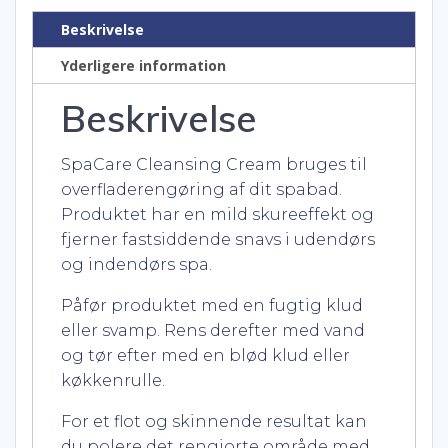
antal
Beskrivelse
Yderligere information
Beskrivelse
SpaCare Cleansing Cream bruges til
overfladerengøring af dit spabad.
Produktet har en mild skureeffekt og
fjerner fastsiddende snavs i udendørs
og indendørs spa.
Påfør produktet med en fugtig klud
eller svamp. Rens derefter med vand
og tør efter med en blød klud eller
køkkenrulle.
For et flot og skinnende resultat kan
du polere det rengjorte område med