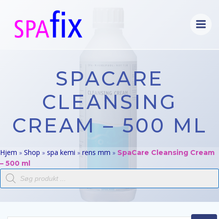
Videre
til
indhold
SPACARE
CLEANSING
CREAM – 500 ML
Hjem
Shop
spa kemi
rens mm
»
»
»
»
SpaCare Cleansing Cream
– 500 ml
Products
search