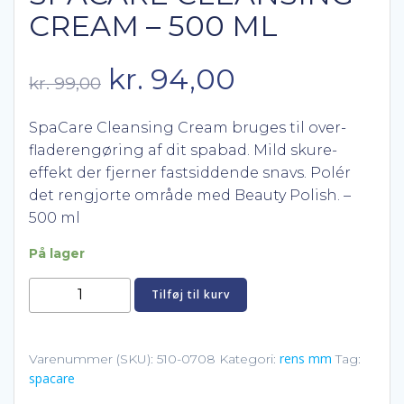
CREAM – 500 ML
Den
Den
kr.
94,00
kr.
99,00
oprindelige
aktuelle
SpaCare Cleansing Cream bruges til over-
fladerengøring af dit spabad. Mild skure-
pris
pris
effekt der fjerner fastsiddende snavs. Polér
det rengjorte område med Beauty Polish. –
var:
er:
500 ml
kr. 99,00.
kr. 94,00.
På lager
SpaCare
Tilføj til kurv
Cleansing
Cream
-
rens mm
Varenummer (SKU):
510-0708
Kategori:
Tag:
spacare
500
ml