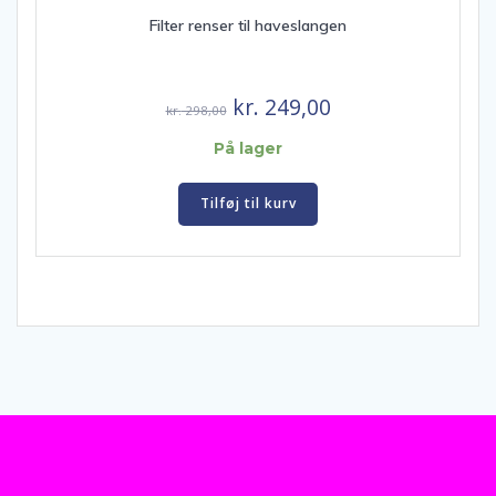
Filter renser til haveslangen
Den
Den
kr.
249,00
kr.
298,00
oprindelige
aktuelle
På lager
pris
pris
var:
er:
Tilføj til kurv
kr. 298,00.
kr. 249,00.