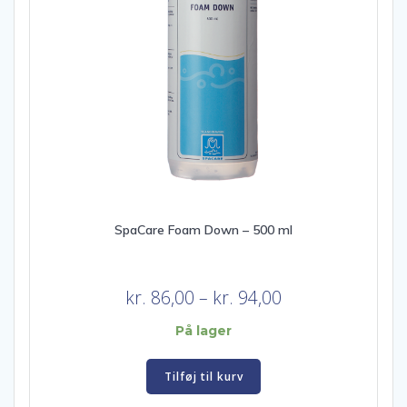
SpaCare Foam Down – 500 ml
Prisinterval:
kr.
86,00
–
kr.
94,00
kr. 86,00
På lager
til
kr. 94,00
Tilføj til kurv