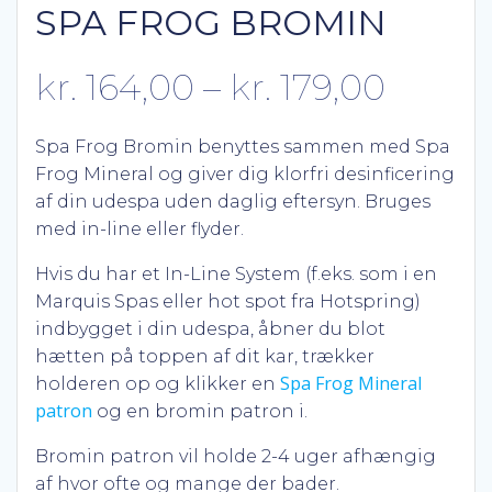
SPA FROG BROMIN
Prisint
kr.
164,00
–
kr.
179,00
kr. 16
Spa Frog Bromin benyttes sammen med Spa
Frog Mineral og giver dig klorfri desinficering
til
af din udespa uden daglig eftersyn. Bruges
med in-line eller flyder.
kr. 17
Hvis du har et In-Line System (f.eks. som i en
Marquis Spas eller hot spot fra Hotspring)
indbygget i din udespa, åbner du blot
hætten på toppen af dit kar, trækker
Spa Frog Mineral
holderen op og klikker en
patron
og en bromin patron i.
Bromin patron vil holde 2-4 uger afhængig
af hvor ofte og mange der bader.