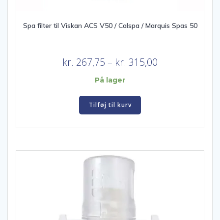
Spa filter til Viskan ACS V50 / Calspa / Marquis Spas 50
Prisinterval:
kr.
267,75
–
kr.
315,00
kr. 267,75
På lager
til
kr. 315,00
Tilføj til kurv