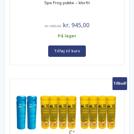
Spa Frog pakke – klorfri
Den
Den
kr.
945,00
kr.
985,00
oprindelige
aktuelle
På lager
pris
pris
var:
er:
Tilføj til kurv
kr. 985,00.
kr. 945,00.
Tilbud!