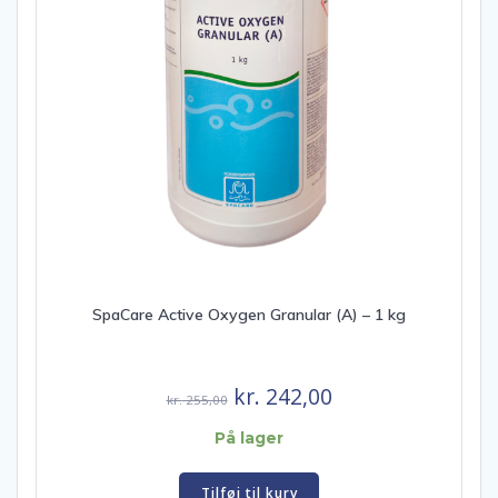
SpaCare Active Oxygen Granular (A) – 1 kg
Den
Den
kr.
242,00
kr.
255,00
oprindelige
aktuelle
På lager
pris
pris
var:
er:
Tilføj til kurv