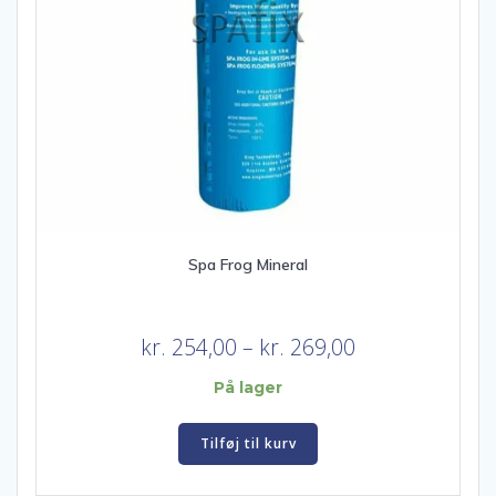
Spa Frog Mineral
Prisinterval:
kr.
254,00
–
kr.
269,00
kr. 254,00
På lager
til
kr. 269,00
Tilføj til kurv