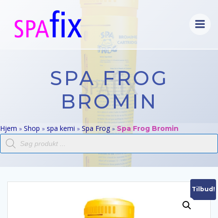
Videre
til
indhold
SPA FROG
BROMIN
Hjem
Shop
spa kemi
Spa Frog
»
»
»
»
Spa Frog Bromin
Products
search
Tilbud!