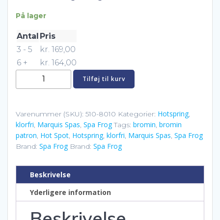
På lager
Antal
Pris
3 - 5
kr.
169,00
6 +
kr.
164,00
Spa
Tilføj til kurv
Frog
Bromin
antal
Hotspring
Varenummer (SKU):
510-8010
Kategorier:
,
klorfri
Marquis Spas
Spa Frog
bromin
bromin
,
,
Tags:
,
patron
Hot Spot
Hotspring
klorfri
Marquis Spas
Spa Frog
,
,
,
,
,
Spa Frog
Spa Frog
Brand:
Brand:
Beskrivelse
Yderligere information
Beskrivelse