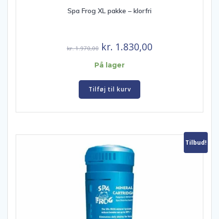
Spa Frog XL pakke – klorfri
Den
Den
kr.
1.830,00
kr.
1.970,00
oprindelige
aktuelle
På lager
pris
pris
var:
er:
Tilføj til kurv
kr. 1.970,00.
kr. 1.830,00.
Tilbud!