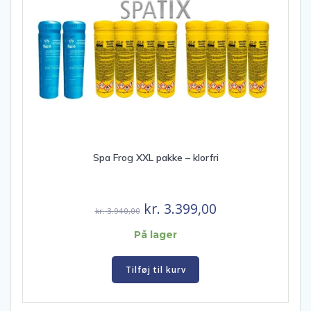
Spa Frog XXL pakke – klorfri
Den
Den
kr.
3.399,00
kr.
3.940,00
oprindelige
aktuelle
På lager
pris
pris
var:
er:
Tilføj til kurv
kr. 3.940,00.
kr. 3.399,00.