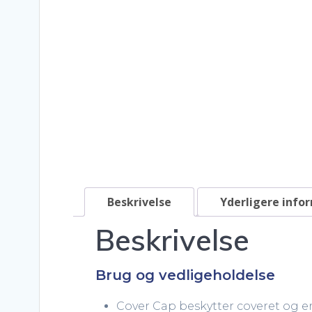
Beskrivelse
Yderligere info
Beskrivelse
Brug og vedligeholdelse
Cover Cap beskytter coveret og er