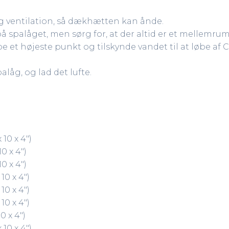
lig ventilation, så dækhætten kan ånde.
på spalåget, men sørg for, at der altid er et mellemr
be et højeste punkt og tilskynde vandet til at løbe af
alåg, og lad det lufte.
10 x 4″)
0 x 4″)
0 x 4″)
10 x 4″)
10 x 4″)
10 x 4″)
0 x 4″)
10 x 4″)