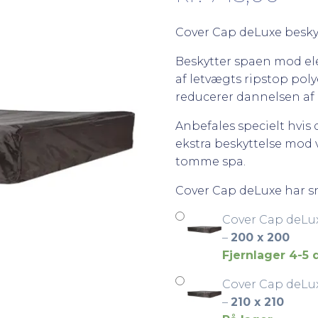
Cover Cap deLuxe beskyt
Beskytter spaen mod el
af letvægts ripstop pol
reducerer dannelsen af 
Anbefales specielt hvis 
ekstra beskyttelse mod v
tomme spa.
Cover Cap deLuxe har s
Cover Cap deLu
–
200 x 200
Fjernlager 4-5
Cover Cap deLu
–
210 x 210