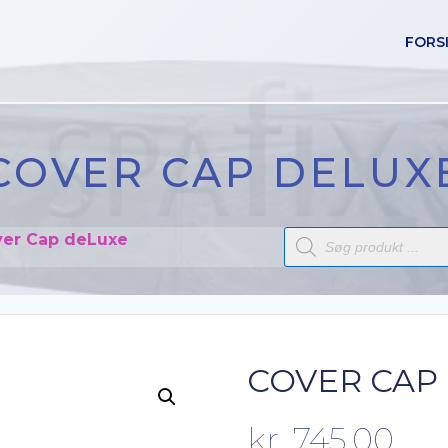
FORS
COVER CAP DELUX
Products
er Cap deLuxe
search
COVER CAP
kr.
745,00