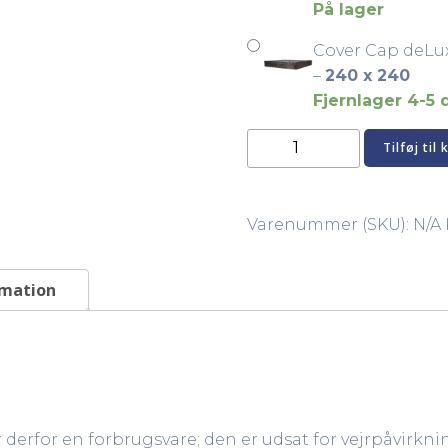
På lager
Cover Cap deLu
–
240 x 240
Fjernlager 4-5
Cover
Tilføj til 
Cap
deLuxe
antal
Varenummer (SKU):
N/A
rmation
 derfor en forbrugsvare; den er udsat for vejrpåvirkni