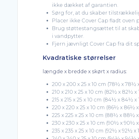
ikke dækket af garantien.
Sørg for, at du skaber tilstrække
Placer ikke Cover Cap fladt oven 
Brug støttestangsættet til at ska
i vandpytter.
Fjern jævnligt Cover Cap fra dit sp
Kvadratiske størrelser
længde x bredde x skørt x radius:
200 x 200 x 25 x 10 cm (78½ x 78½ x 
210 x 210 x 25 x 10 cm (82½ x 82½ x 1
215 x 215 x 25 x 10 cm (84½ x 84½ x 1
220 x 220 x 25 x 10 cm (86½ x 86½ x 
225 x 225 x 25 x 10 cm (88½ x 88½ x 
230 x 230 x 25 x 10 cm (90½ x 90½ x 
235 x 235 x 25 x 10 cm (92½ x 92½ x 1
240 x 240 x 25 x 10 cm (94½ x 94½ x 