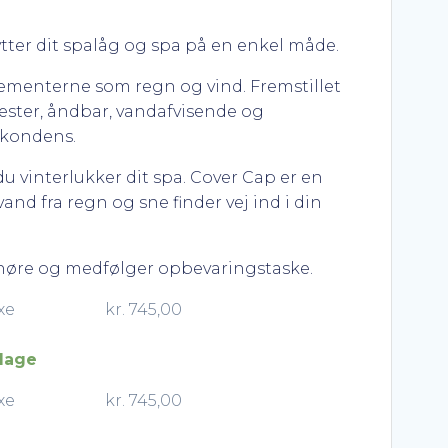
ter dit spalåg og spa på en enkel måde.
ementerne som regn og vind. Fremstillet
yester, åndbar, vandafvisende og
​​kondens.
du vinterlukker dit spa. Cover Cap er en
and fra regn og sne finder vej ind i din
nøre og medfølger opbevaringstaske.
xe
kr.
745,00
 dage
xe
kr.
745,00