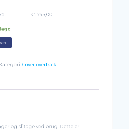
xe
kr.
745,00
 dage
kurv
Cover overtræk
Kategori:
nger og slitage ved brug. Dette er