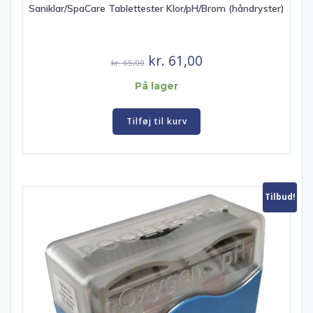
Saniklar/SpaCare Tablettester Klor/pH/Brom (håndryster)
Den
Den
kr.
61,00
kr.
65,00
oprindelige
aktuelle
På lager
pris
pris
var:
er:
Tilføj til kurv
kr. 65,00.
kr. 61,00.
Tilbud!