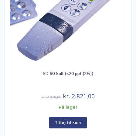
SD 90 Salt (<20 ppt (2%))
Den
Den
kr.
2.821,00
kr.
2.970,00
oprindelige
aktuelle
På lager
pris
pris
var:
er:
Tilføj til kurv
kr. 2.970,00.
kr. 2.821,00.