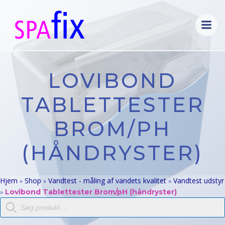
Videre
til
indhold
LOVIBOND
TABLETTESTER
BROM/PH
(HÅNDRYSTER)
Hjem
Shop
Vandtest - måling af vandets kvalitet
Vandtest udstyr
»
»
»
»
Lovibond Tablettester Brom/pH (håndryster)
Products
search