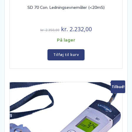
SD 70 Con. Ledningsevnemåler (<20mS)
Den
Den
kr.
2.232,00
kr.
2.350,00
oprindelige
aktuelle
På lager
pris
pris
var:
er:
Tilføj til kurv
kr. 2.350,00.
kr. 2.232,00.
Tilbud!