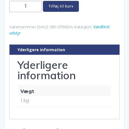
kr. 119,00.
kr. 113,00.
Lovibond
Tilføj til kurv
Tablettester
Brom/pH
(håndryster)
Vandtest
Varenummer (SKU):
561-0151604
Kategori:
udstyr
antal
Yderligere information
Yderligere
information
Vægt
1 kg