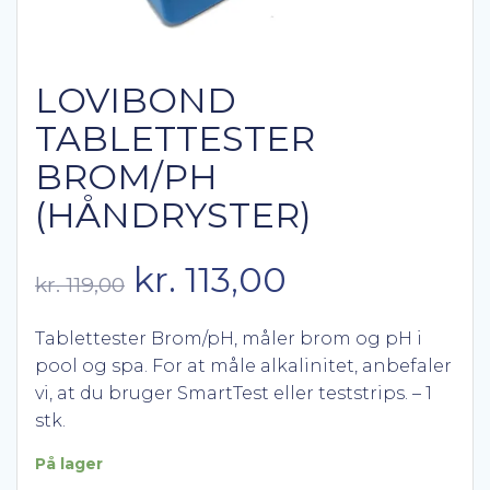
LOVIBOND
TABLETTESTER
BROM/PH
(HÅNDRYSTER)
Den
Den
kr.
113,00
kr.
119,00
oprindelige
aktuelle
Tablettester Brom/pH, måler brom og pH i
pool og spa. For at måle alkalinitet, anbefaler
pris
pris
vi, at du bruger SmartTest eller teststrips. – 1
stk.
var:
er:
På lager