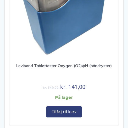
Lovibond Tablettester Oxygen (O2)/pH (håndryster)
Den
Den
kr.
141,00
kr.
149,00
oprindelige
aktuelle
På lager
pris
pris
var:
er:
Tilføj til kurv
kr. 149,00.
kr. 141,00.