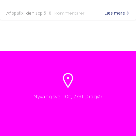
Læs mere
spafix
sep 5
0
Af
den
Kommentarer
Nyvangsvej 10c, 2791 Dragør