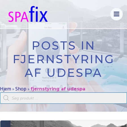
Videre
til
indhold
POSTS IN
FJERNSTYRING
AF UDESPA
Hjem
Shop
»
»
fjernstyring af udespa
Products
search