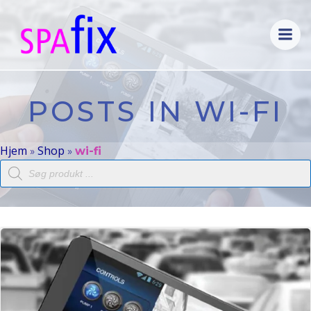
Videre
til
indhold
POSTS IN WI-FI
Hjem
Shop
»
»
wi-fi
Products
search