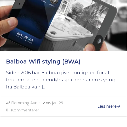
Balboa Wifi stying (BWA)
Siden 2016 har Balboa givet mulighed for at
brugere af en udendørs spa der har en styring
fra Balboa kan […]
Flemming Aunel
jan 29
Af
den
Læs mere
0
Kommentarer