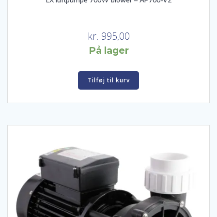
LX luftpumpe 700W blower – AP700-V2
kr.
995,00
På lager
Tilføj til kurv