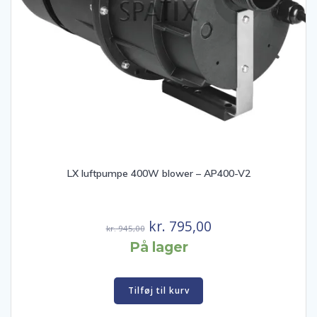
LX luftpumpe 400W blower – AP400-V2
Den
Den
kr.
795,00
kr.
945,00
oprindelige
aktuelle
På lager
pris
pris
var:
er:
Tilføj til kurv
kr. 945,00.
kr. 795,00.