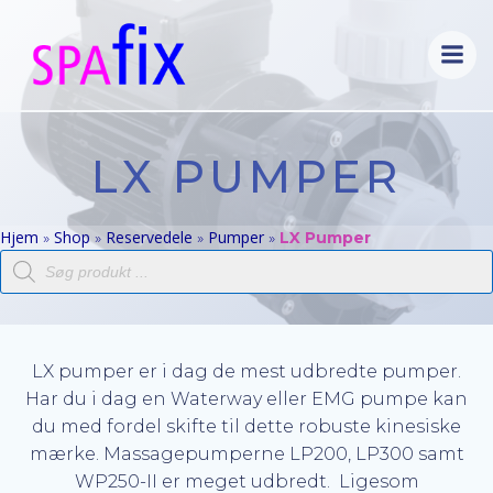
Videre
til
indhold
LX PUMPER
Hjem
Shop
Reservedele
Pumper
»
»
»
»
LX Pumper
Products
search
LX pumper er i dag de mest udbredte pumper.
Har du i dag en Waterway eller EMG pumpe kan
du med fordel skifte til dette robuste kinesiske
mærke. Massagepumperne LP200, LP300 samt
WP250-II er meget udbredt. Ligesom