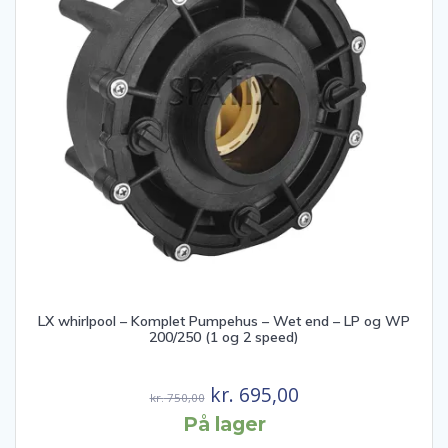
LX whirlpool – Komplet Pumpehus – Wet end – LP og WP
200/250 (1 og 2 speed)
Den
Den
kr.
695,00
kr.
750,00
oprindelige
aktuelle
På lager