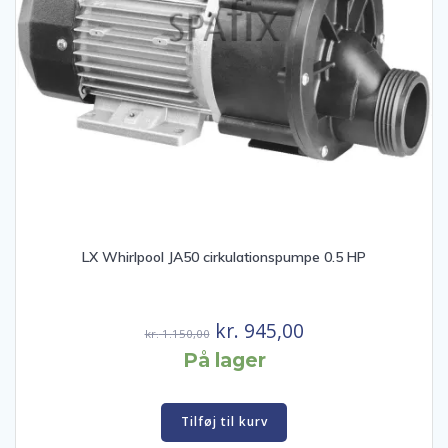
LX Whirlpool JA50 cirkulationspumpe 0.5 HP
Den
Den
kr.
945,00
kr.
1.150,00
oprindelige
aktuelle
På lager
pris
pris
var:
er:
Tilføj til kurv
kr. 1.150,00.
kr. 945,00.