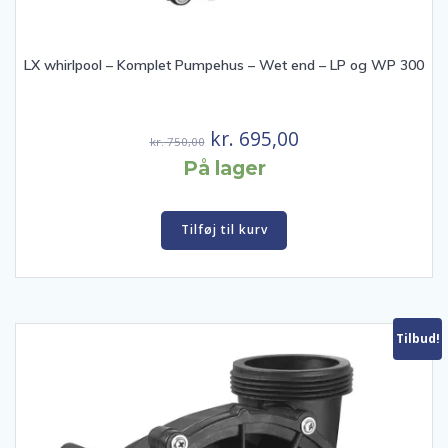
LX whirlpool – Komplet Pumpehus – Wet end – LP og WP 300
Den
Den
kr.
695,00
kr.
750,00
oprindelige
aktuelle
På lager
pris
pris
var:
er:
Tilføj til kurv
kr. 750,00.
kr. 695,00.
Tilbud!