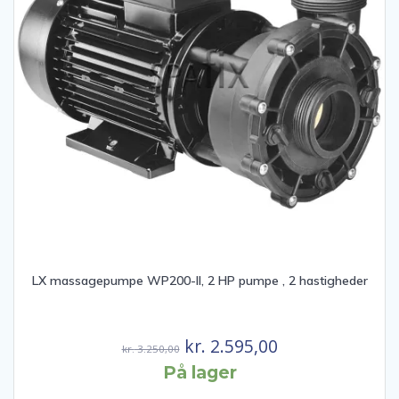
LX massagepumpe WP200-II, 2 HP pumpe , 2 hastigheder
Den
Den
kr.
2.595,00
kr.
3.250,00
oprindelige
aktuelle
På lager
pris
pris