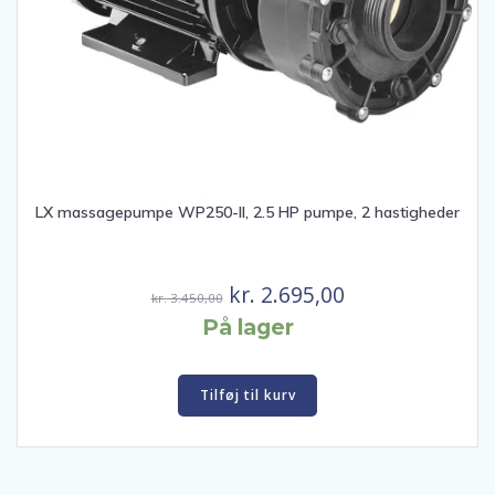
LX massagepumpe WP250-II, 2.5 HP pumpe, 2 hastigheder
Den
Den
kr.
2.695,00
kr.
3.450,00
oprindelige
aktuelle
På lager
pris
pris
var:
er:
Tilføj til kurv
kr. 3.450,00.
kr. 2.695,00.