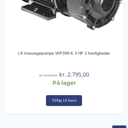
LX massagepumpe WP300-II, 3 HP 2 hastigheder
Den
Den
kr.
2.795,00
kr.
3.450,00
oprindelige
aktuelle
På lager
pris
pris
var:
er:
Tilføj til kurv
kr. 3.450,00.
kr. 2.795,00.