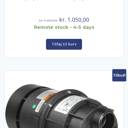
Den
Den
kr.
1.050,00
kr.
1.450,00
oprindelige
aktuelle
Remote stock - 4-5 days
pris
pris
var:
er:
Tilføj til kurv
kr. 1.450,00.
kr. 1.050,00.
Tilbud!