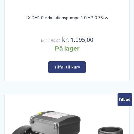
LX DH1.0 cirkulationspumpe 1.0 HP 0.75kw
Den
Den
kr.
1.095,00
kr.
1.150,00
oprindelige
aktuelle
På lager
pris
pris
var:
er:
Tilføj til kurv
kr. 1.150,00.
kr. 1.095,00.
Tilbud!