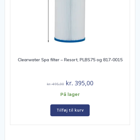
Clearwater Spa filter – Resort, PLBS75 og 817-0015
Den
Den
kr.
395,00
kr.
495,00
oprindelige
aktuelle
På lager
pris
pris
var:
er:
Tilføj til kurv
kr. 495,00.
kr. 395,00.