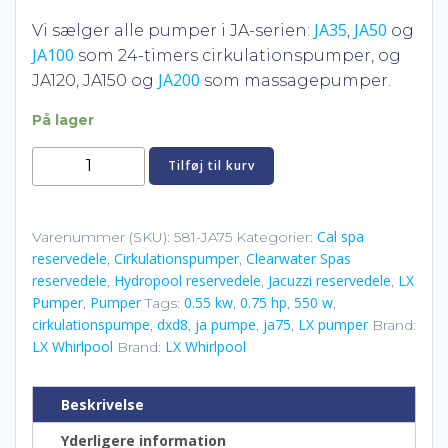
kr. 1.350,00.
kr. 1.095
JA35
JA50
Vi sælger alle pumper i JA-serien:
,
og
JA100
som 24-timers cirkulationspumper, og
JA200
JA120, JA150 og
som massagepumper.
På lager
LX
Tilføj til kurv
Whirlpool
JA75
cirkulationspumpe
Cal spa
Varenummer (SKU):
581-JA75
Kategorier:
reservedele
Cirkulationspumper
Clearwater Spas
0.75
,
,
reservedele
Hydropool reservedele
Jacuzzi reservedele
LX
,
,
,
HP
Pumper
Pumper
0.55 kw
0.75 hp
550 w
,
Tags:
,
,
,
antal
cirkulationspumpe
dxd8
ja pumpe
ja75
LX pumper
,
,
,
,
Brand:
LX Whirlpool
LX Whirlpool
Brand:
Beskrivelse
Yderligere information