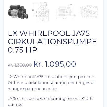
LX WHIRLPOOL JA75
CIRKULATIONSPUMPE
0.75 HP
Den
Den
kr.
1.095,00
kr.
1.350,00
oprindelige
aktuelle
LX Whirlpool JA75 cirkulationspumpe er en
24-timers cirkulationspumpe, der bruges af
pris
pris
mange spa-producenter.
var:
er:
JA75 er en perfekt erstatning for en DXD-8
pumpe.