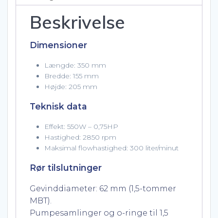
Beskrivelse
Dimensioner
Længde: 350 mm
Bredde: 155 mm
Højde: 205 mm
Teknisk data
Effekt: 550W – 0,75HP
Hastighed: 2850 rpm
Maksimal flowhastighed: 300 liter/minut
Rør tilslutninger
Gevinddiameter: 62 mm (1,5-tommer
MBT).
Pumpesamlinger og o-ringe til 1,5