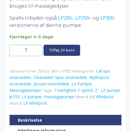
pris
pris
bruges til massagedyser.
var:
er:
LP200
LP250
LP300
Spafix tilbyder også
-,
– og
-
versionerne af denne pumpe.
kr. 2.750,00.
kr. 1.995
Fjernlager 4-5 dage
LX
Tilføj til kurv
massagepumpe
LP150
1.5
Cal spa
Varenummer (SKU):
581-LP150
Kategorier:
reservedele
Clearwater Spas reservedele
Hydropool
HP
,
,
reservedele
Jacuzzi reservedele
LX Pumper
,
,
,
1
Massagepumper
1 hastighed
1 speed
2"
LP pumpe
Tags:
,
,
,
,
hastighed
lp150
LX pumper
massagepumpe
LX Whirlpool
,
,
Brand:
antal
LX Whirlpool
Brand:
Beskrivelse
Yderligere information