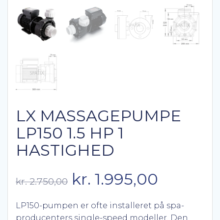
LX MASSAGEPUMPE
LP150 1.5 HP 1
HASTIGHED
Den
Den
kr.
1.995,00
kr.
2.750,00
oprindelige
aktuell
LP150-pumpen er ofte installeret på spa-
producenters single-speed modeller. Den