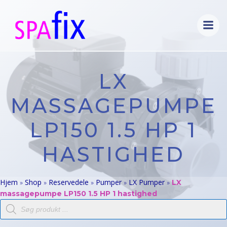
Videre
til
indhold
LX
MASSAGEPUMPE
LP150 1.5 HP 1
HASTIGHED
Hjem
Shop
Reservedele
Pumper
LX Pumper
»
»
»
»
»
LX
massagepumpe LP150 1.5 HP 1 hastighed
Products
search