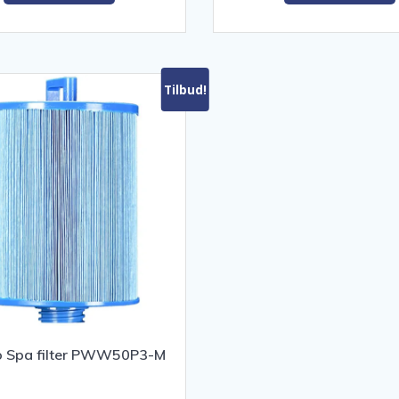
kr. 249,00.
kr. 199,00.
kr. 298,0
Tilbud!
o Spa filter PWW50P3-M