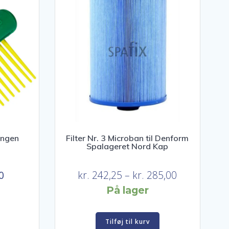
langen
Filter Nr. 3 Microban til Denform
Spalageret Nord Kap
Den
Prisinterval:
0
kr.
242,25
–
kr.
285,00
ge
aktuelle
kr. 242,25
På lager
pris
til
er:
kr. 285,00
Tilføj til kurv