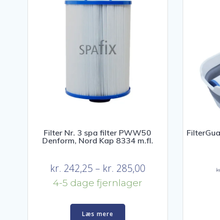
Filter Nr. 3 spa filter PWW50
FilterGua
Denform, Nord Kap 8334 m.fl.
Prisinterval:
kr.
242,25
–
kr.
285,00
k
kr. 242,25
4-5 dage fjernlager
til
kr. 285,00
Læs mere