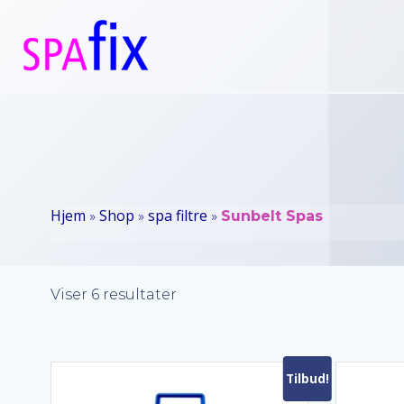
Videre
til
indhold
Hjem
Shop
spa filtre
»
»
»
Sunbelt Spas
Sorteret
Viser 6 resultater
efter
popularitet
Tilbud!