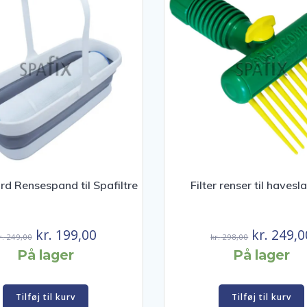
rd Rensespand til Spafiltre
Filter renser til haves
Den
Den
Den
kr.
199,00
kr.
249,0
r.
249,00
kr.
298,00
oprindelige
aktuelle
oprindeli
På lager
På lager
pris
pris
pris
var:
er:
var:
Tilføj til kurv
Tilføj til kurv