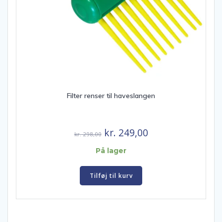
Filter renser til haveslangen
Den
Den
kr.
249,00
kr.
298,00
oprindelige
aktuelle
På lager
pris
pris
var:
er:
Tilføj til kurv
kr. 298,00.
kr. 249,00.