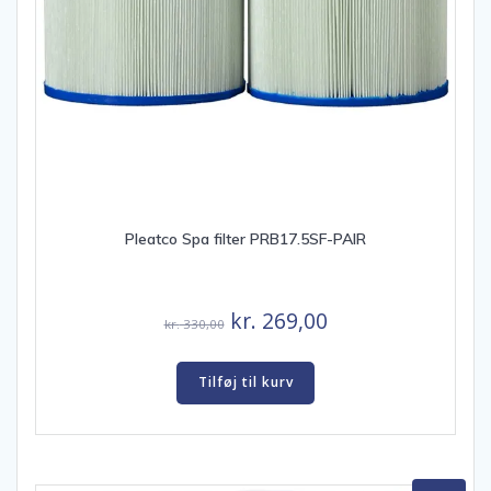
Pleatco Spa filter PRB17.5SF-PAIR
Den
Den
kr.
269,00
kr.
330,00
oprindelige
aktuelle
pris
pris
Tilføj til kurv
var:
er:
kr. 330,00.
kr. 269,00.