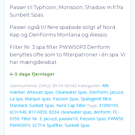
kr. 28
Passer til Typhoon, Monsoon, Shadow m.fl fra
Sunbelt Spas.
Passer også til flere spabade solgt af Nord
Kap og DenForms Montana og Alessio.
Filter Nr. 3 spa filter PWW50P3 Denform
benyttes ofte som to filterpatroner i én spa. Vi
har mængderabat.
4-5 dage fjernlager
Alle
Varenummer (SKU):
511-M-WY45
Kategorier:
mærker
Artesian spas
Clearwater Spas
DenForm
Jacuzzi
,
,
,
,
,
La spa
Marquis spas
Passion Spas
Spalageret filtre
,
,
,
,
Standard
Sunbelt Spas
Nord Cap Filter
31090195
,
,
Tags:
,
6CH-940
817-0050
8334
clearwater spas
denform
FC-
,
,
,
,
,
0359
Filter Nr. 3
Jacuzzi
paaske10
Passion Spas
PWW50
,
,
,
,
,
,
PWW50P3
SC714
Spafilter
Sunbelt Spas
,
,
,