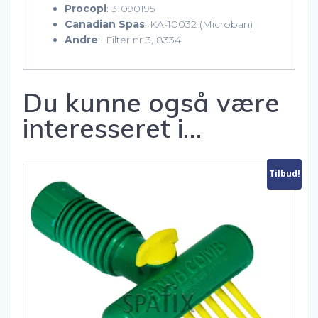
Procopi
: 31090195
Canadian Spas
: KA-10032 (Microban)
Andre
: Filter nr 3, 8334
Du kunne også være
interesseret i…
Tilbud!