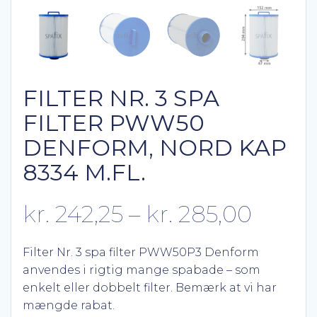
FILTER NR. 3 SPA
FILTER PWW50
DENFORM, NORD KAP
8334 M.FL.
Prisin
kr.
242,25
–
kr.
285,00
kr. 24
Filter Nr. 3 spa filter PWW50P3 Denform
anvendes i rigtig mange spabade – som
til
enkelt eller dobbelt filter. Bemærk at vi har
mængde rabat.