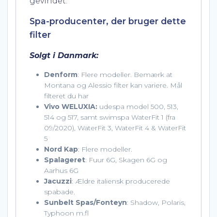
gevindet.
Spa-producenter, der bruger dette
filter
Solgt i Danmark:
Denform
: Flere modeller. Bemærk at
Montana og Alessio filter kan variere. Mål
filteret du har
Vivo WELUXIA:
udespa model 500, 513,
514 og 517, samt swimspa WaterFit 1 (fra
09/2020), WaterFit 3, WaterFit 4 & WaterFit
5
Nord Kap
: Flere modeller.
Spalageret
: Fuur 6G, Skagen 6G og
Aarhus 6G
Jacuzzi
: Ældre italiensk producerede
spabade.
Sunbelt Spas/Fonteyn
: Shadow, Polaris,
Typhoon m.fl