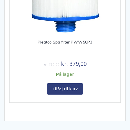
Pleatco Spa filter PWW50P3
Den
Den
kr.
379,00
kr.
470,00
oprindelige
aktuelle
På lager
pris
pris
var:
er:
Tilføj til kurv
kr. 470,00.
kr. 379,00.