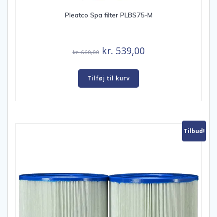
Pleatco Spa filter PLBS75-M
Den
Den
kr.
539,00
kr.
660,00
oprindelige
aktuelle
pris
pris
Tilføj til kurv
var:
er:
kr. 660,00.
kr. 539,00.
Tilbud!