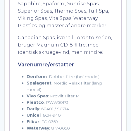
Sapphire, Spaform , Sunrise Spas,
Superior Spas, Thermo Spas, Tuff Spa,
Viking Spas, Vita Spas, Waterway
Plastics, og masser af andre mærker.
Canadian Spas, især til Toronto-serien,
bruger Magnum CD18-filtre, med
identisk skruegevind, men mindre!
Varenumre/erstatter
Denform
: Dobbeltfiltre (høj model)
Spalageret
: Nordic Relax Filter (lang
model)
Vivo Spas
: ProVilt Filter M
Pleatco
: PWW50P3
Darlly
: 60401 / SC714
Unicel
: 6CH-940
Filbur
: FC-0359
Waterway
: 817-0050