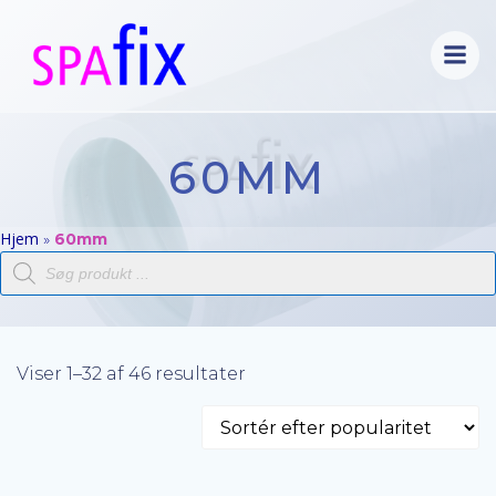
Videre
til
indhold
60MM
Hjem
»
60mm
Products
search
Viser 1–32 af 46 resultater