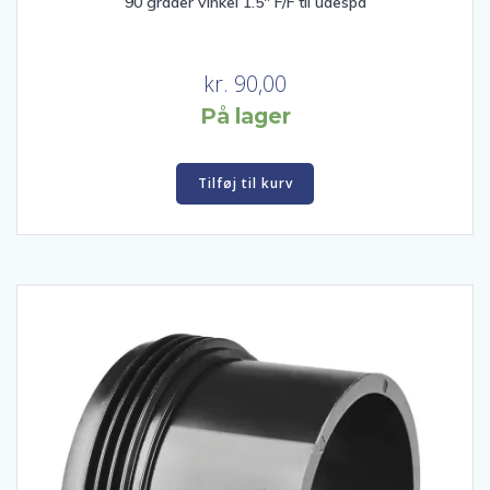
90 grader vinkel 1.5″ F/F til udespa
kr.
90,00
På lager
Tilføj til kurv