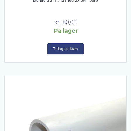
Manifold 2″ F / M med 2x 3/4″ barb
kr.
80,00
På lager
Tilføj til kurv