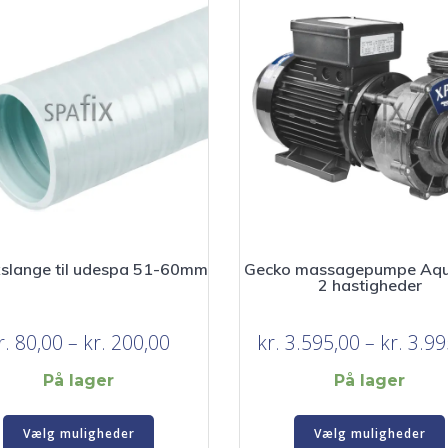
xslange til udespa 51-60mm
Gecko massagepumpe Aqu
2 hastigheder
Prisinterval:
r.
80,00
–
kr.
200,00
kr.
3.595,00
–
kr.
3.99
kr. 80,00
På lager
På lager
til
Dette
kr. 200,00
Vælg muligheder
Vælg muligheder
vare