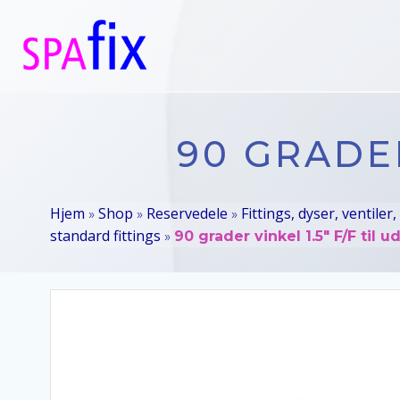
Videre
til
indhold
90 GRADER
Hjem
Shop
Reservedele
Fittings, dyser, ventiler,
»
»
»
standard fittings
»
90 grader vinkel 1.5″ F/F til 