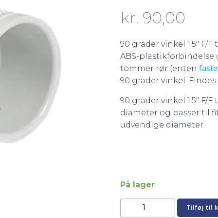
kr.
90,00
90 grader vinkel 1.5″ F/F 
ABS-plastikforbindelse g
faste
tommer rør (enten
90 grader vinkel. Findes
90 grader vinkel 1.5″ F/F
diameter og passer til 
udvendige diameter.
På lager
90
Tilføj til 
grader