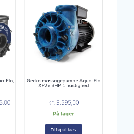
a-Flo,
Gecko massagepumpe Aqua-Flo
XP2e 3HP 1 hastighed
Prisinterval:
5,00
kr.
3.595,00
kr. 3.595,00
På lager
til
Dette
kr. 3.995,00
Tilføj til kurv
vare