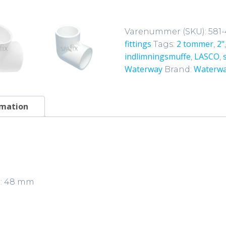
vinkel
1.5"
Varenummer (SKU):
581-
F/F
fittings
2 tommer
2"
Tags:
,
til
indlimningsmuffe
LASCO
,
,
udespa
Waterway
Waterw
Brand:
antal
rmation
): 48 mm