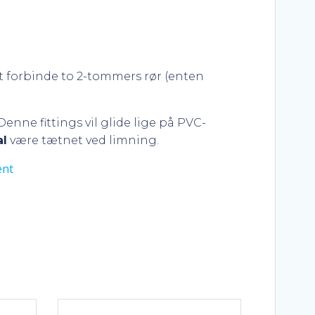
at forbinde to 2-tommers rør (enten
enne fittings vil glide lige på PVC-
al
være tætnet ved limning.
ent