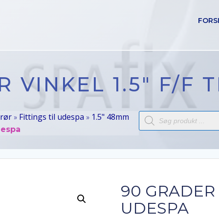
FORS
 VINKEL 1.5″ F/F 
Products
 rør
Fittings til udespa
1.5" 48mm
»
»
search
udespa
90 GRADER V
UDESPA