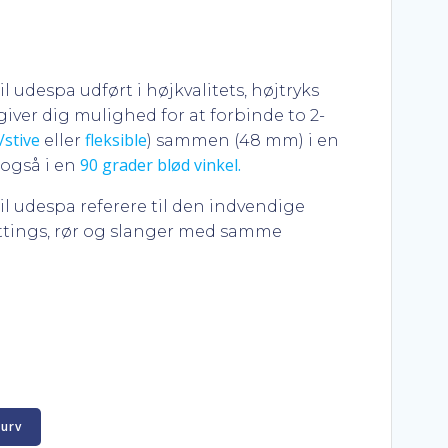
til udespa udført i højkvalitets, højtryks
iver dig mulighed for at forbinde to 2-
/stive
fleksible
eller
) sammen (48 mm) i en
90 grader blød vinkel.
 også i en
 til udespa referere til den indvendige
fittings, rør og slanger med samme
kurv