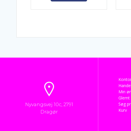
Kontoi
Handel
Min øn
Glemt
Søg p
Nyvangsvej 10c, 2791
Kurv
Dragør