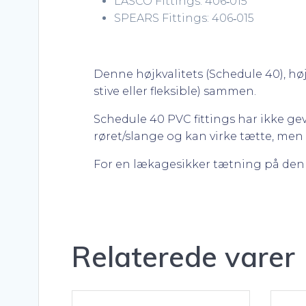
LASCO Fittings: 406‐015
SPEARS Fittings: 406‐015
Denne højkvalitets (Schedule 40), hø
stive eller fleksible) sammen.
Schedule 40 PVC fittings har ikke gevi
røret/slange og kan virke tætte, men 
For en lækagesikker tætning på den
Relaterede varer