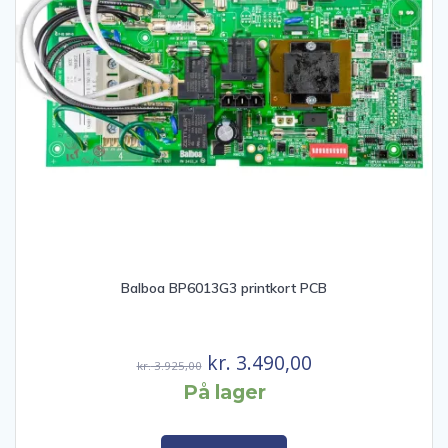
Balboa BP6013G3 printkort PCB
Den
Den
kr.
3.490,00
kr.
3.925,00
oprindelige
aktuelle
På lager
pris
pris
var:
er: