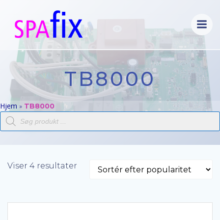
Videre
til
indhold
TB8000
Hjem
»
TB8000
Products
search
Sorteret
Viser 4 resultater
efter
popularitet