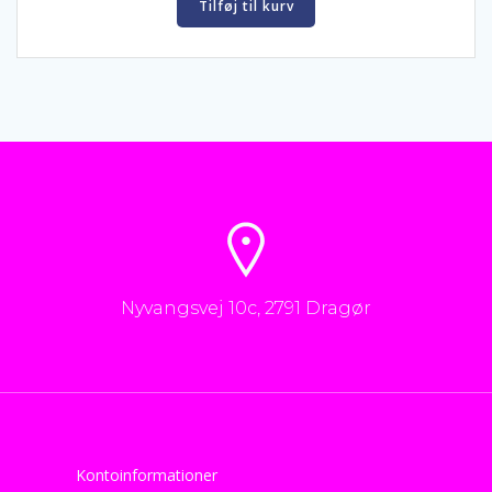
Tilføj til kurv
kr. 3.925,00.
kr. 3.490,00.
Nyvangsvej 10c, 2791 Dragør
Kontoinformationer