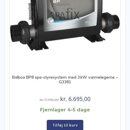
Balboa BP8 spa-styresystem med 3 kW varmelegeme –
G3381
Den
Den
kr.
6.695,00
kr.
7.795,00
oprindelige
aktuelle
Fjernlager 4-5 dage
pris
pris
var:
er:
Tilføj til kurv