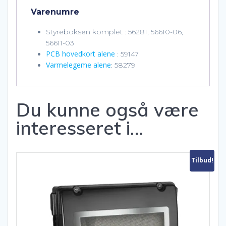
Varenumre
Styreboksen komplet : 56281, 56610-06,
56611-03
PCB hovedkort alene
: 59147
Varmelegeme alene
: 58279
Du kunne også være
interesseret i…
Tilbud!