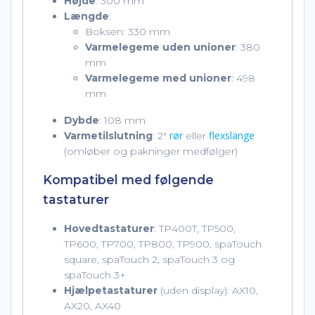
Højde
: 300 mm
Længde
:
Boksen: 330 mm
Varmelegeme uden unioner
: 380
mm
Varmelegeme med unioner
: 498
mm
Dybde
: 108 mm
rør
flexslange
Varmetilslutning
: 2″
eller
(omløber og pakninger medfølger)
Kompatibel med følgende
tastaturer
Hovedtastaturer
: TP400T, TP500,
TP600, TP700, TP800, TP900, spaTouch
square, spaTouch 2, spaTouch 3 og
spaTouch 3+
Hjælpetastaturer
(uden display): AX10,
AX20, AX40