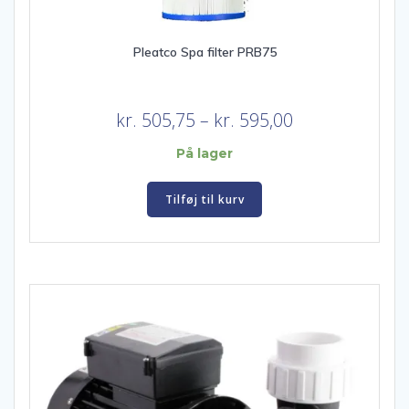
Pleatco Spa filter PRB75
Prisinterval:
kr.
505,75
–
kr.
595,00
kr. 505,75
På lager
til
kr. 595,00
Tilføj til kurv