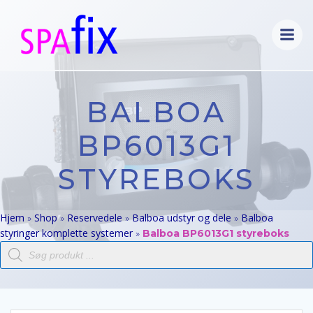
Videre
til
indhold
BALBOA
BP6013G1
STYREBOKS
Hjem
Shop
Reservedele
Balboa udstyr og dele
Balboa
»
»
»
»
styringer komplette systemer
»
Balboa BP6013G1 styreboks
Products
search