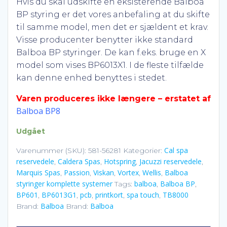
Hvis du skal udskifte en eksisterende Balboa
BP styring er det vores anbefaling at du skifte
til samme model, men det er sjældent et krav.
Visse producenter benytter ikke standard
Balboa BP styringer. De kan f.eks. bruge en X
model som vises BP6013X1. I de fleste tilfælde
kan denne enhed benyttes i stedet.
Varen produceres ikke længere – erstatet af
Balboa BP8
Udgået
Cal spa
Varenummer (SKU):
581-56281
Kategorier:
reservedele
Caldera Spas
Hotspring
Jacuzzi reservedele
,
,
,
,
Marquis Spas
Passion
Viskan
Vortex
Wellis
Balboa
,
,
,
,
,
styringer komplette systemer
balboa
Balboa BP
Tags:
,
,
BP601
BP6013G1
pcb
printkort
spa touch
TB8000
,
,
,
,
,
Balboa
Balboa
Brand:
Brand: