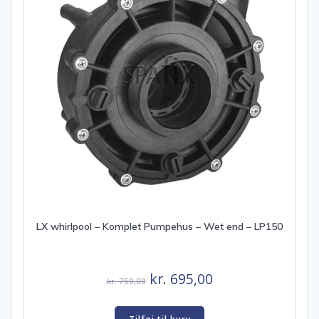
LX whirlpool – Komplet Pumpehus – Wet end – LP150
Den
Den
kr.
695,00
kr.
750,00
oprindelige
aktuelle
pris
pris