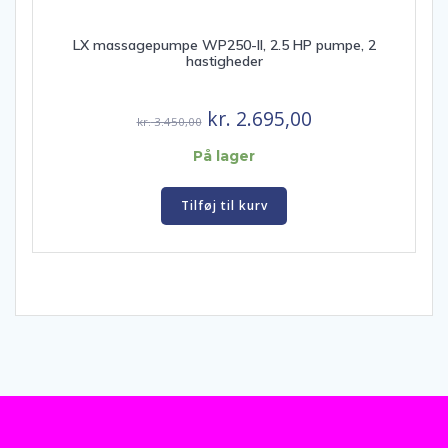
LX massagepumpe WP250-II, 2.5 HP pumpe, 2
hastigheder
Den
Den
kr.
2.695,00
kr.
3.450,00
oprindelige
aktuelle
På lager
pris
pris
var:
er:
Tilføj til kurv
kr. 3.450,00.
kr. 2.695,00.