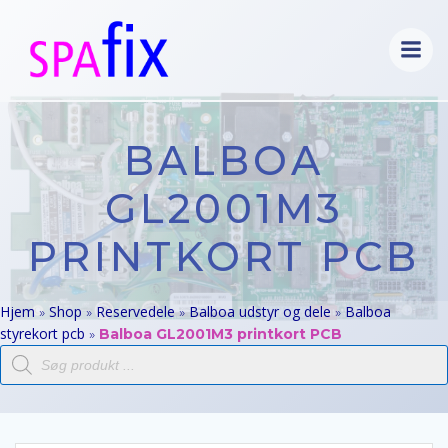
Videre
til
indhold
BALBOA
GL2001M3
PRINTKORT PCB
Hjem
Shop
Reservedele
Balboa udstyr og dele
Balboa
»
»
»
»
styrekort pcb
»
Balboa GL2001M3 printkort PCB
Products
search