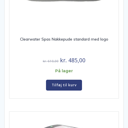
Clearwater Spas Nakkepude standard med logo
Den
Den
kr.
485,00
kr.
610,00
oprindelige
aktuelle
På lager
pris
pris
var:
er:
Tilføj til kurv
kr. 610,00.
kr. 485,00.