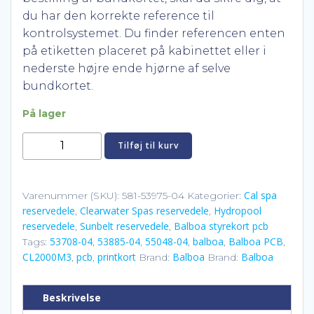
du har den korrekte reference til
kontrolsystemet. Du finder referencen enten
på etiketten placeret på kabinettet eller i
nederste højre ende hjørne af selve
bundkortet.
På lager
Balboa
Tilføj til kurv
GL2001M3
printkort
PCB
Cal spa
Varenummer (SKU):
581-53975-04
Kategorier:
reservedele
Clearwater Spas reservedele
Hydropool
antal
,
,
reservedele
Sunbelt reservedele
Balboa styrekort pcb
,
,
53708-04
53885-04
55048-04
balboa
Balboa PCB
Tags:
,
,
,
,
,
CL2000M3
pcb
printkort
Balboa
Balboa
,
,
Brand:
Brand:
Beskrivelse