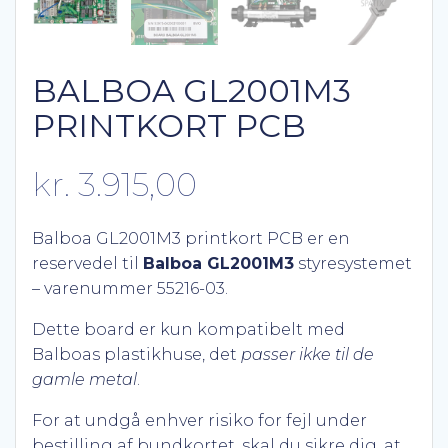
BALBOA GL2001M3
PRINTKORT PCB
kr.
3.915,00
Balboa GL2001M3 printkort PCB er en
reservedel til
Balboa GL2001M3
styresystemet
– varenummer 55216-03.
Dette board er kun kompatibelt med
Balboas plastikhuse, det
passer ikke til de
gamle metal
.
For at undgå enhver risiko for fejl under
bestilling af bundkortet, skal du sikre dig, at