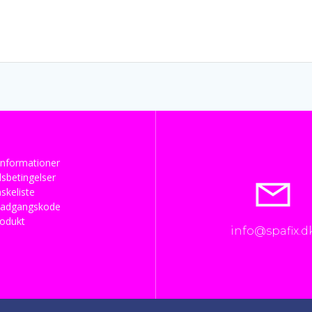
nformationer
sbetingelser
skeliste
 adgangskode
rodukt
info@spafix.d