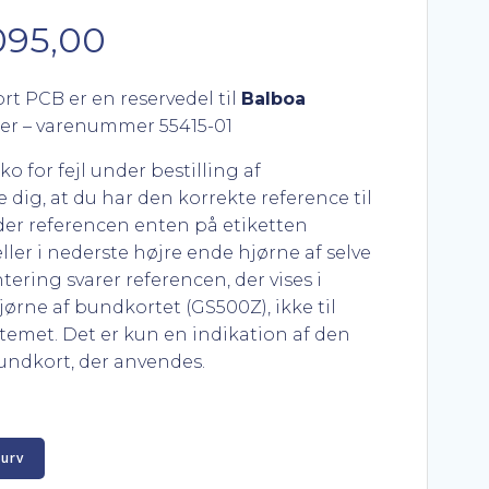
Den
095,00
delige
aktuelle
t PCB er en reservedel til
Balboa
er – varenummer 55415-01
pris
o for fejl under bestilling af
er:
e dig, at du har den korrekte reference til
der referencen enten på etiketten
995,00.
kr. 3.095,00.
ller i nederste højre ende hjørne af selve
tering svarer referencen, der vises i
ørne af bundkortet (GS500Z), ikke til
temet. Det er kun en indikation af den
ndkort, der anvendes.
kurv