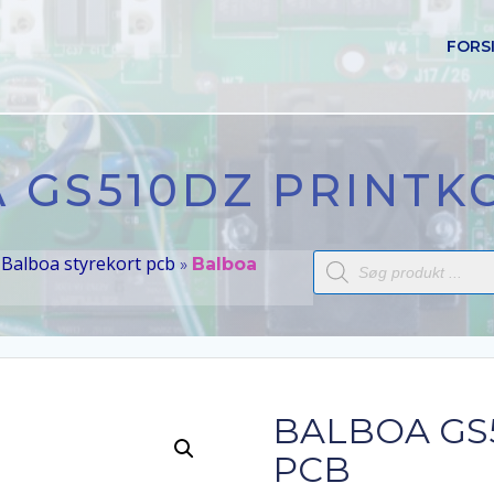
FORS
 GS510DZ PRINTK
Products
Balboa styrekort pcb
»
»
Balboa
search
BALBOA GS
PCB