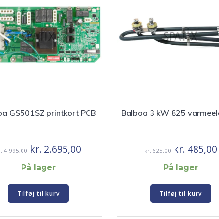
oa GS501SZ printkort PCB
Balboa 3 kW 825 varmeel
Den
Den
Den
kr.
2.695,00
kr.
485,00
r.
4.995,00
kr.
625,00
oprindelige
aktuelle
oprindelig
På lager
På lager
pris
pris
pris
var:
er:
var:
Tilføj til kurv
Tilføj til kurv
kr. 4.995,00.
kr. 2.695,00.
kr. 625,00.