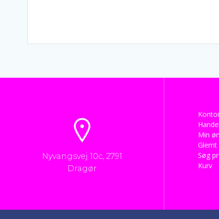
Kontoi
Handel
Min øn
Glemt
Søg p
Nyvangsvej 10c, 2791
Kurv
Dragør