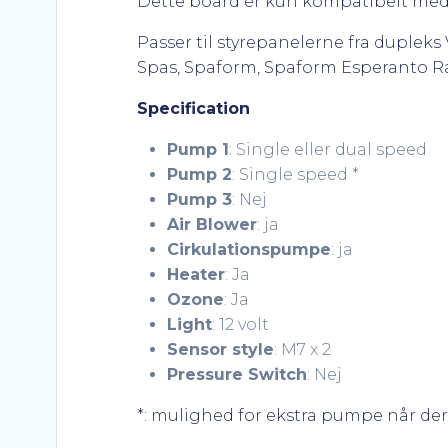
Dette board er kun kompatibelt med B
Passer til styrepanelerne fra duple
Spas, Spaform, Spaform Esperanto Ra
Specification
Pump 1
: Single eller dual speed
Pump 2
: Single speed *
Pump 3
: Nej
Air Blower
: ja
Cirkulationspumpe
: ja
Heater
: Ja
Ozone
: Ja
Light
: 12 volt
Sensor style
: M7 x 2
Pressure Switch
: Nej
*: mulighed for ekstra pumpe når der