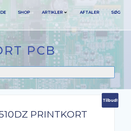
IDE
SHOP
ARTIKLER
AFTALER
SØG
ORT PCB
Tilbud!
510DZ PRINTKORT