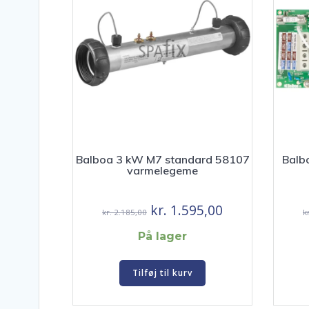
Balboa 3 kW M7 standard 58107
Balb
varmelegeme
Den
Den
kr.
1.595,00
kr.
2.185,00
k
oprindelige
aktuelle
På lager
pris
pris
var:
er:
Tilføj til kurv
kr. 2.185,00.
kr. 1.595,00.