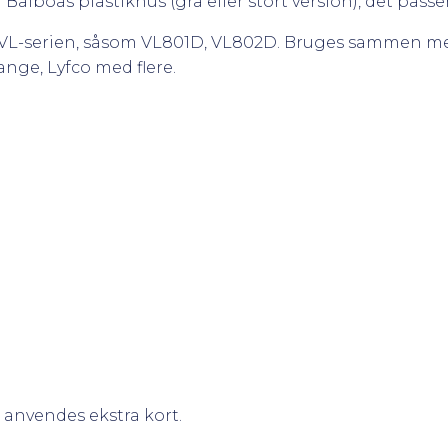
alboas plastikhus (grå eller stort version), det passe
ks VL-serien, såsom VL801D, VL802D. Bruges sammen me
nge, Lyfco med flere.
 anvendes ekstra kort.