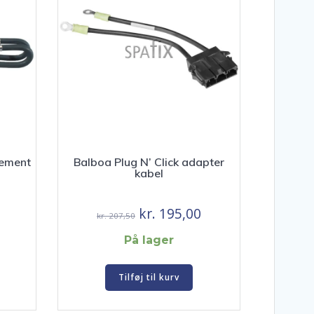
ement
Balboa Plug N’ Click adapter
kabel
Den
Den
Den
kr.
195,00
kr.
207,50
e
aktuelle
oprindelige
aktuelle
På lager
pris
pris
pris
er:
var:
er:
Tilføj til kurv
kr. 485,00.
kr. 207,50.
kr. 195,00.