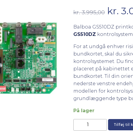
Den
kr.
3.
kr.
3.995,00
oprin
Balboa GS510DZ printkor
GS510DZ
kontrolsystem
pris
For at undgå enhver risik
var:
bundkortet, skal du sikr
kontrolsystemet. Du fin
kr. 3.
placeret på kabinettet e
bundkortet. Til din orien
nederste venstre endehj
modellen for kontrolsys
grundlæggende type bu
På lager
Balboa
Tilføj til 
GS510DZ