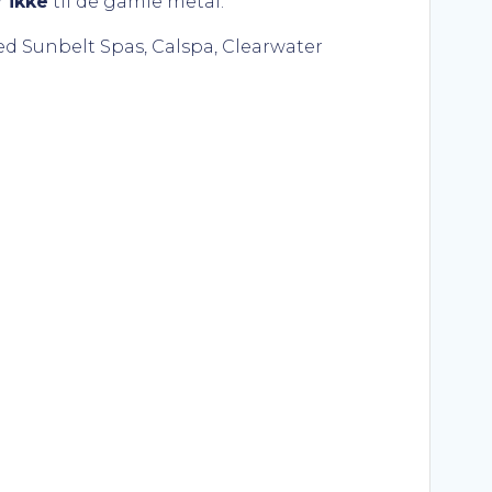
r
ikke
til de gamle metal.
d Sunbelt Spas, Calspa, Clearwater