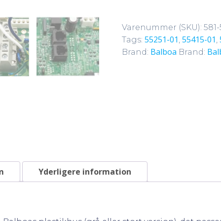
printkort
PCB
Varenummer (SKU):
581-
antal
55251-01
55415-01
Tags:
,
,
Balboa
Bal
Brand:
Brand:
m
Yderligere information