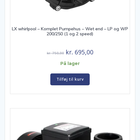
LX whirlpool – Komplet Pumpehus – Wet end – LP og WP
200/250 (1 og 2 speed)
Den
Den
kr.
695,00
kr.
750,00
oprindelige
aktuelle
På lager
pris
pris
var:
er:
Tilføj til kurv
kr. 750,00.
kr. 695,00.