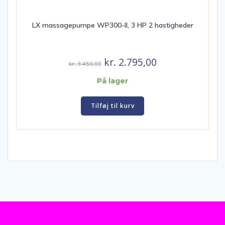
LX massagepumpe WP300-II, 3 HP 2 hastigheder
Den
Den
kr.
2.795,00
kr.
3.450,00
oprindelige
aktuelle
På lager
pris
pris
var:
er:
Tilføj til kurv
kr. 3.450,00.
kr. 2.795,00.