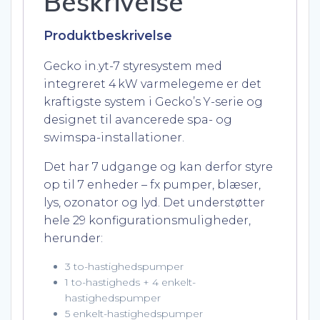
Beskrivelse
Produktbeskrivelse
Gecko in.yt-7 styresystem med
integreret 4 kW varmelegeme er det
kraftigste system i Gecko’s Y-serie og
designet til avancerede spa- og
swimspa-installationer.
Det har 7 udgange og kan derfor styre
op til 7 enheder – fx pumper, blæser,
lys, ozonator og lyd. Det understøtter
hele 29 konfigurationsmuligheder,
herunder:
3 to-hastighedspumper
1 to-hastigheds + 4 enkelt-
hastighedspumper
5 enkelt-hastighedspumper