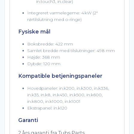
in.touch3, in.clear)
Integreret varmelegeme: 4 kW (2″
rørtilslutning med o-ringe)
Fysiske mål
Boksbredde: 422 mm
Samlet bredde med tilslutninger: 498 mm
Højde: 368 mm
Dybde: 120 mm
Kompatible betjeningspaneler
Hovedpaneler: in.k200, in.k300, in.k336,
in.k35, in.k8, in.k450, in.k500, in.k600,
in.k800, in.k1000, in.k1001
Ekstrapanel: in.k120
Garanti
2 års garanti fra Tubs Parts