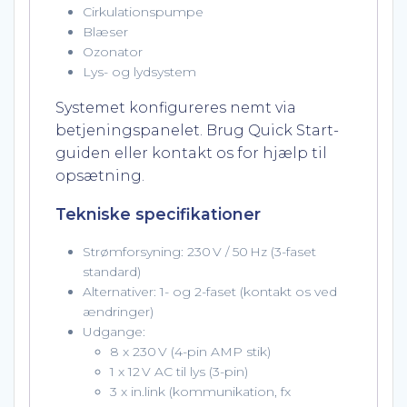
Cirkulationspumpe
Blæser
Ozonator
Lys- og lydsystem
Systemet konfigureres nemt via
betjeningspanelet. Brug Quick Start-
guiden eller kontakt os for hjælp til
opsætning.
Tekniske specifikationer
Strømforsyning: 230 V / 50 Hz (3-faset
standard)
Alternativer: 1- og 2-faset (kontakt os ved
ændringer)
Udgange:
8 x 230 V (4-pin AMP stik)
1 x 12 V AC til lys (3-pin)
3 x in.link (kommunikation, fx