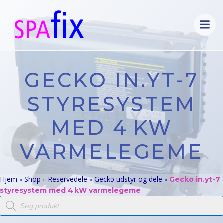
Videre
til
indhold
GECKO IN.YT-7
STYRESYSTEM
MED 4 KW
VARMELEGEME
Hjem
Shop
Reservedele
Gecko udstyr og dele
»
»
»
»
Gecko in.yt-7
styresystem med 4 kW varmelegeme
Products
search