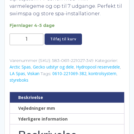
pris
pris
varmelegeme og op til 7 udgange. Perfekt til
swimspa og store spa-installationer.
var:
er:
Fjernlager 4-5 dage
kr. 7.942,00.
kr. 6.28
Gecko
Tilføj til kurv
in.yt-
7
styresystem
Varenummer (SKU):
583-0611-221027-349
Kategorier:
Arctic Spas
Gecko udstyr og dele
Hydropool reservedele
med
,
,
,
LA Spas
Viskan
0610-221069-382
kontrolsystem
,
Tags:
,
,
4 kW
styreboks
varmelegeme
antal
Beskrivelse
Vejledninger mm
Yderligere information