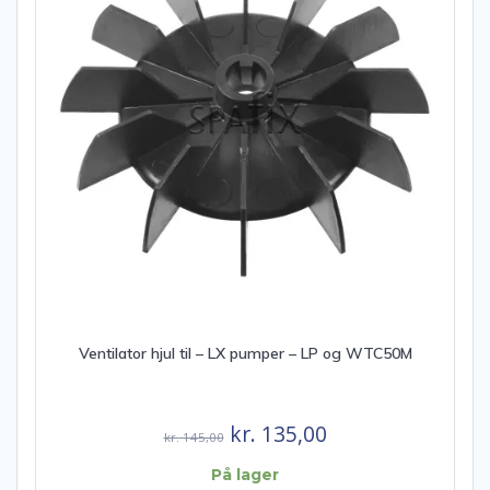
Ventilator hjul til – LX pumper – LP og WTC50M
Den
Den
kr.
135,00
kr.
145,00
oprindelige
aktuelle
På lager