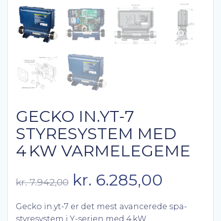
GECKO IN.YT-7
STYRESYSTEM MED
4 KW VARMELEGEME
Den
Den
kr.
6.285,00
kr.
7.942,00
oprindelige
aktuell
Gecko in.yt-7 er det mest avancerede spa-
styresystem i Y-serien med 4 kW