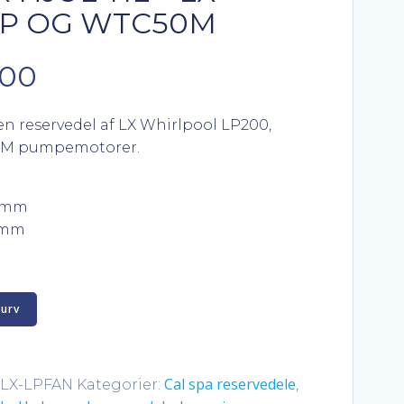
LP OG WTC50M
Den
,00
elige
aktuelle
 en reservedel af LX Whirlpool LP200,
0M pumpemotorer.
pris
er:
6 mm
4 mm
,00.
kr. 135,00.
kurv
Cal spa reservedele
-LX-LPFAN
Kategorier:
,