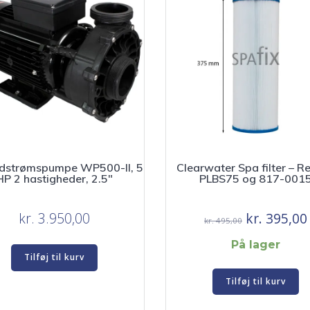
dstrømspumpe WP500-II, 5
Clearwater Spa filter – Re
HP 2 hastigheder, 2.5″
PLBS75 og 817-001
Den
kr.
3.950,00
kr.
395,00
kr.
495,00
oprindelig
På lager
pris
Tilføj til kurv
var:
Tilføj til kurv
kr. 495,00.