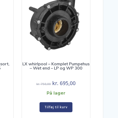
sort,
LX whirlpool – Komplet Pumpehus
5
– Wet end – LP og WP 300
Den
Den
Den
kr.
695,00
kr.
750,00
e
aktuelle
oprindelige
aktuelle
På lager
pris
pris
pris
er:
var:
er:
Tilføj til kurv
kr. 395,00.
kr. 750,00.
kr. 695,00.