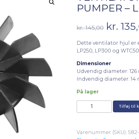
PUMPER – 
Den
kr.
135
kr.
145,00
oprind
Dette ventilator hjul er
LP250, LP300 og WTC5
pris
Dimensioner
var:
Udvendig diameter: 12
Indvendig diameter: 1
kr. 145
På lager
Ventilator
Tilføj til 
hjul
til
-
Varenummer (SKU):
582
LX