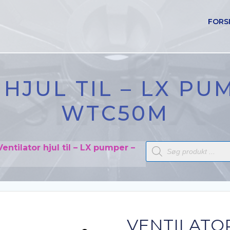
FORS
HJUL TIL – LX PU
WTC50M
Products
Ventilator hjul til – LX pumper –
search
VENTILATOR