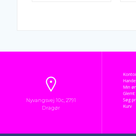
Kontoi
Handel
Min øn
Glemt
Søg p
Nyvangsvej 10c, 2791
Kurv
Dragør