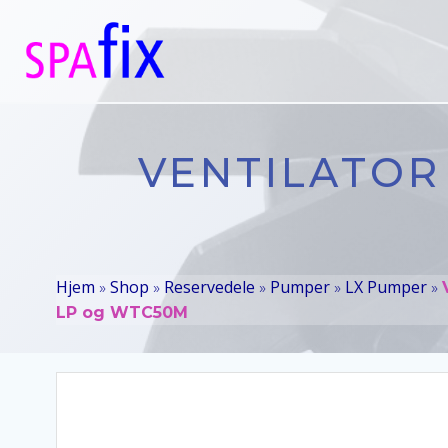
Videre
til
indhold
VENTILATOR 
Hjem
Shop
Reservedele
Pumper
LX Pumper
»
»
»
»
»
LP og WTC50M