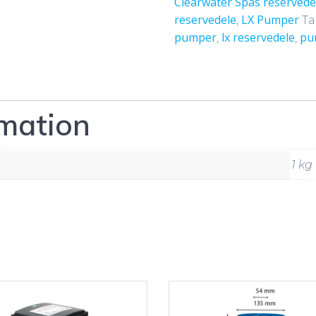
Clearwater Spas reservede
pumper
reservedele
LX Pumper
,
Ta
-
pumper
lx reservedele
pu
,
,
LP
og
WTC50M
antal
rmation
1 kg