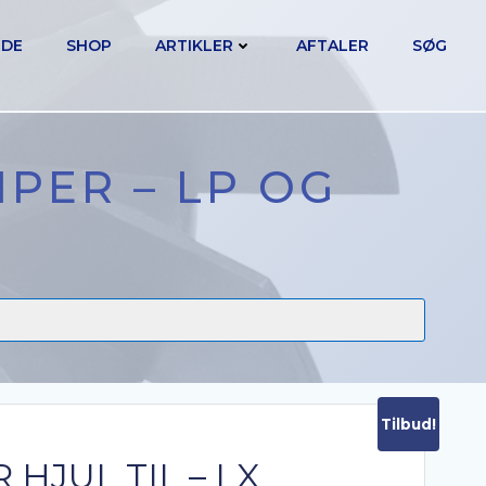
IDE
SHOP
ARTIKLER
AFTALER
SØG
MPER – LP OG
Tilbud!
 HJUL TIL – LX