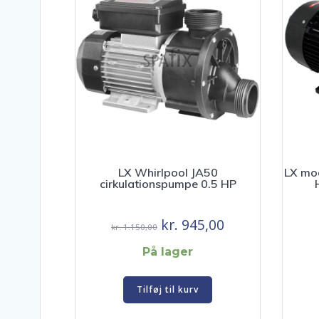
LX Whirlpool JA50
LX mo
cirkulationspumpe 0.5 HP
Den
Den
kr.
945,00
kr.
1.150,00
oprindelige
aktuelle
På lager
pris
pris
var:
er:
Tilføj til kurv
kr. 1.150,00.
kr. 945,00.