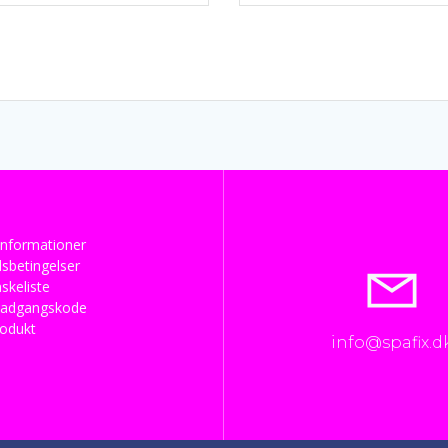
nformationer
sbetingelser
skeliste
 adgangskode
rodukt
info@spafix.d