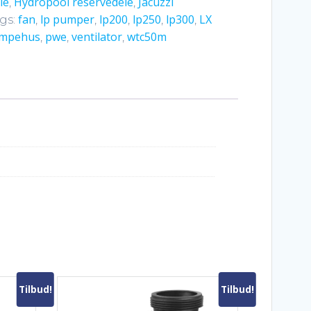
le
Hydropool reservedele
Jacuzzi
,
,
fan
lp pumper
lp200
lp250
lp300
LX
gs:
,
,
,
,
,
mpehus
pwe
ventilator
wtc50m
,
,
,
Tilbud!
Tilbud!