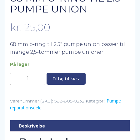
PUMPE UNION
kr.
25,00
68 mm o-ring til 2.5″ pumpe union passer til
mange 2,5-tommer pumpe unioner.
På lager
68
Tilføj til kurv
mm
o-
ring
Pumpe
Varenummer (SKU):
582-805-0232
Kategori:
reparationsdele
til
2.5"
pumpe
Beskrivelse
union
antal