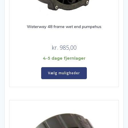
Waterway 48 frame wet end pumpehus
kr.
985,00
4-5 dage fjernlager
Dette
vare
Vælg muligheder
har
flere
varianter.
Mulighederne
kan
vælges
på
varesiden