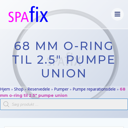
Videre
til
indhold
68 MM O-RING
TIL 2.5″ PUMPE
UNION
Hjem
Shop
Reservedele
Pumper
Pumpe reparationsdele
»
»
»
»
»
68
mm o-ring til 2.5″ pumpe union
Products
search