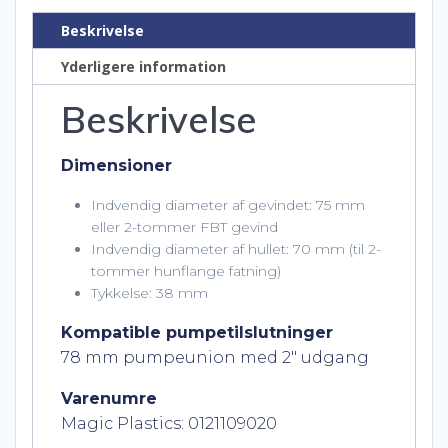
FBT
gevind
Beskrivelse
antal
Yderligere information
Beskrivelse
Dimensioner
Indvendig diameter af gevindet: 75 mm
eller 2-tommer FBT gevind
Indvendig diameter af hullet: 70 mm (til 2-
tommer hunflange fatning)
Tykkelse: 38 mm
Kompatible pumpetilslutninger
78 mm pumpeunion med 2″ udgang
Varenumre
Magic Plastics: 0121109020