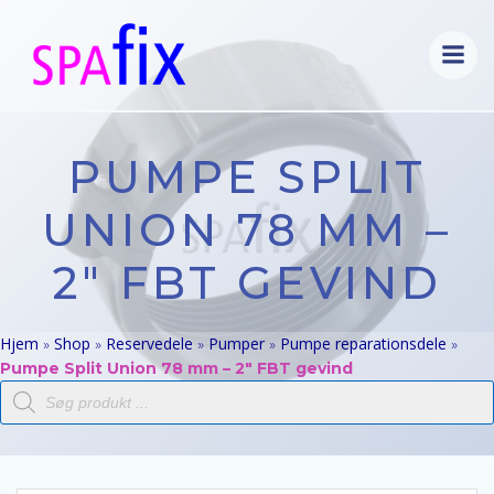
Videre
til
indhold
PUMPE SPLIT
UNION 78 MM –
2″ FBT GEVIND
Hjem
Shop
Reservedele
Pumper
Pumpe reparationsdele
»
»
»
»
»
Pumpe Split Union 78 mm – 2″ FBT gevind
Products
search