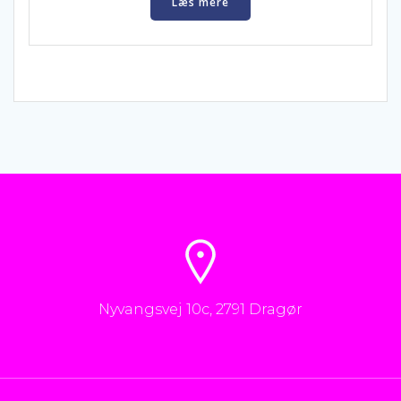
Læs mere
kr. 3.450,00.
kr. 2.495,00.
Nyvangsvej 10c, 2791 Dragør