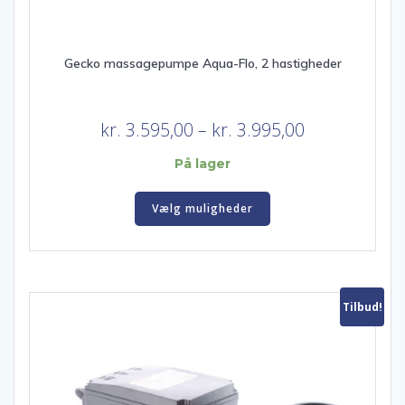
Gecko massagepumpe Aqua-Flo, 2 hastigheder
Prisinterval:
kr.
3.595,00
–
kr.
3.995,00
kr. 3.595,00
På lager
til
Dette
kr. 3.995,00
Vælg muligheder
vare
har
flere
varianter.
Mulighederne
Tilbud!
kan
vælges
på
varesiden