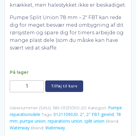
knækket, men halestykket ikke er beskadiget.
Pumpe Split Union 78 mm – 2″ FBT kan rede
dig for meget besvær med ombygning af dit
rørsystem og spare dig for timers arbejde og
mange plast dele (som du måske kan have
svært ved at skaffe.
På lager
Pumpe
Tilføj til kurv
Split
Union
78
Pumpe
Varenummer (SKU):
581-01211090-20
Kategori:
reparationsdele
0121109020
2"
2" FBT gevind
78
mm
Tags:
,
,
,
mm
pumpe union
reparations union
split union
,
,
,
Brand:
-
Waterway
Waterway
Brand:
2"