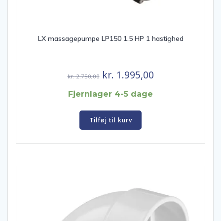
LX massagepumpe LP150 1.5 HP 1 hastighed
Den
Den
kr.
1.995,00
kr.
2.750,00
oprindelige
aktuelle
Fjernlager 4-5 dage
pris
pris
var:
er:
Tilføj til kurv
kr. 2.750,00.
kr. 1.995,00.