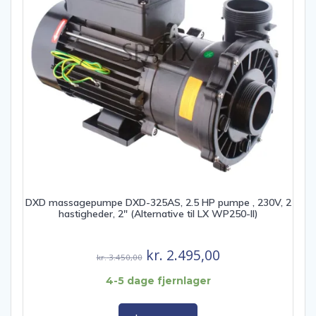
DXD massagepumpe DXD-325AS, 2.5 HP pumpe , 230V, 2
hastigheder, 2″ (Alternative til LX WP250-II)
Den
Den
kr.
2.495,00
kr.
3.450,00
oprindelige
aktuelle
4-5 dage fjernlager
pris
pris
var:
er: