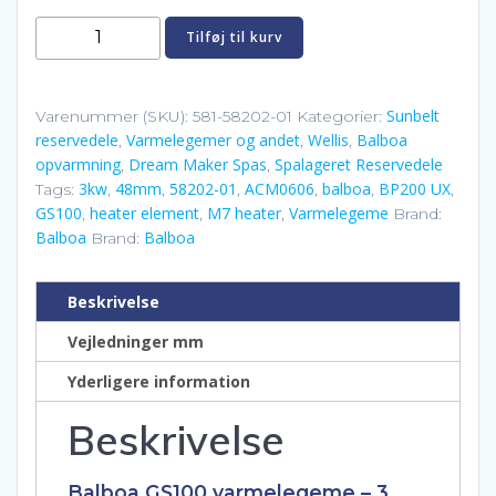
kr. 1.985,00.
kr. 1.495
Balboa
Tilføj til kurv
GS100
varmelegeme
3
Sunbelt
Varenummer (SKU):
581-58202-01
Kategorier:
reservedele
Varmelegemer og andet
Wellis
Balboa
kW
,
,
,
opvarmning
Dream Maker Spas
Spalageret Reservedele
,
,
–
3kw
48mm
58202-01
ACM0606
balboa
BP200 UX
Tags:
,
,
,
,
,
,
10"
GS100
heater element
M7 heater
Varmelegeme
,
,
,
Brand:
x
Balboa
Balboa
Brand:
1.5"
(58202-
Beskrivelse
01)
antal
Vejledninger mm
Yderligere information
Beskrivelse
Balboa GS100 varmelegeme – 3