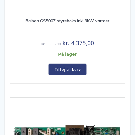
Balboa GS500Z styreboks inkl 3kW varmer
Den
Den
kr.
4.375,00
kr.
5.995,00
oprindelige
aktuelle
På lager
pris
pris
var:
er:
Tilføj til kurv
kr. 5.995,00.
kr. 4.375,00.