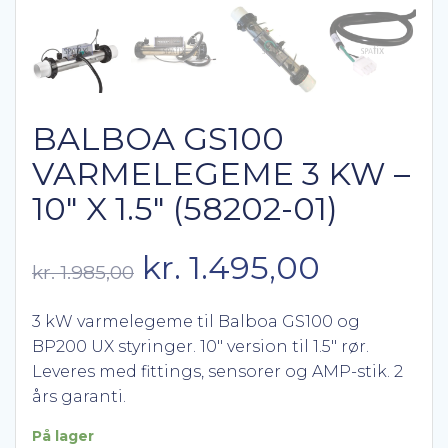
BALBOA GS100
VARMELEGEME 3 KW –
10″ X 1.5″ (58202-01)
Den
Den
kr.
1.495,00
kr.
1.985,00
oprindelige
aktuelle
3 kW varmelegeme til Balboa GS100 og
BP200 UX styringer. 10″ version til 1.5″ rør.
pris
pris
Leveres med fittings, sensorer og AMP-stik. 2
års garanti.
var:
er:
På lager