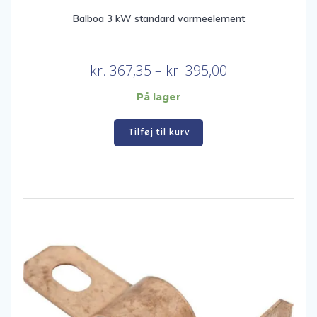
Balboa 3 kW standard varmeelement
Prisinterval:
kr.
367,35
–
kr.
395,00
kr. 367,35
På lager
til
kr. 395,00
Tilføj til kurv