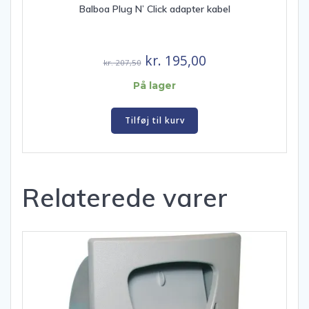
Balboa Plug N’ Click adapter kabel
Den
Den
kr.
195,00
kr.
207,50
oprindelige
aktuelle
På lager
pris
pris
var:
er:
Tilføj til kurv
kr. 207,50.
kr. 195,00.
Relaterede varer