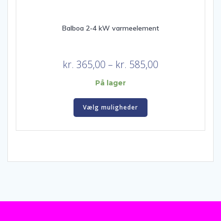
Balboa 2-4 kW varmeelement
Prisinterval:
kr.
365,00
–
kr.
585,00
kr. 365,00
På lager
til
Dette
kr. 585,00
Vælg muligheder
vare
har
flere
varianter.
Mulighederne
kan
vælges
på
varesiden