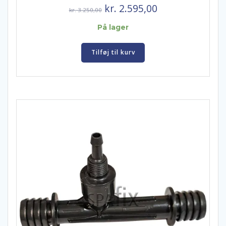
Den
Den
kr.
2.595,00
kr.
3.250,00
oprindelige
aktuelle
På lager
pris
pris
var:
er:
Tilføj til kurv
kr. 3.250,00.
kr. 2.595,00.