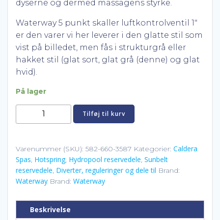
dyserne og dermed massagens styrke.
Waterway 5 punkt skaller luftkontrolventil 1″
er den varer vi her leverer i den glatte stil som
vist på billedet, men fås i strukturgrå eller
hakket stil (glat sort, glat grå (denne) og glat
hvid).
På lager
Waterway
Tilføj til kurv
5
punkt
skaller
Caldera
Varenummer (SKU):
582-660-3587
Kategorier:
Spas
Hotspring
Hydropool reservedele
Sunbelt
luftkontrolventil
,
,
,
reservedele
Diverter, reguleringer og dele til
,
Brand:
1"
Waterway
Waterway
Brand:
antal
Beskrivelse