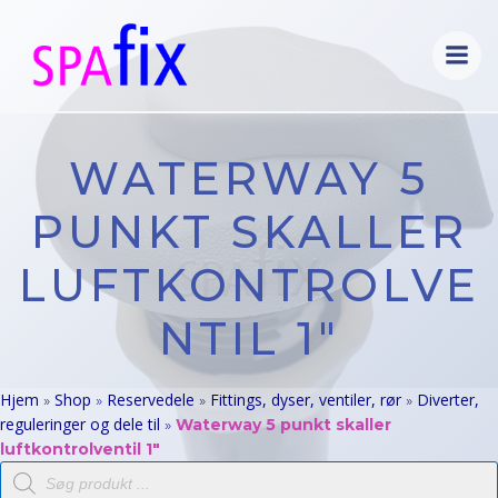
Videre
til
indhold
WATERWAY 5
PUNKT SKALLER
LUFTKONTROLVE
NTIL 1″
Hjem
Shop
Reservedele
Fittings, dyser, ventiler, rør
Diverter,
»
»
»
»
reguleringer og dele til
»
Waterway 5 punkt skaller
luftkontrolventil 1″
Products
search