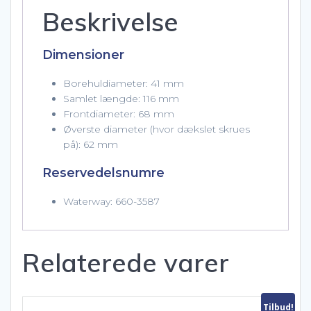
Beskrivelse
Dimensioner
Borehuldiameter: 41 mm
Samlet længde: 116 mm
Frontdiameter: 68 mm
Øverste diameter (hvor dækslet skrues
på): 62 mm
Reservedelsnumre
Waterway: 660-3587
Relaterede varer
Tilbud!