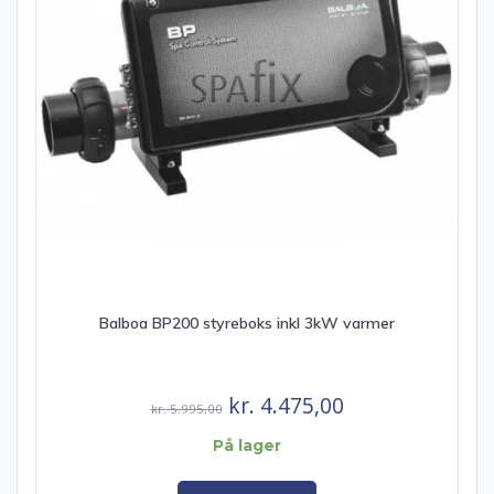
Balboa BP200 styreboks inkl 3kW varmer
Den
Den
kr.
4.475,00
kr.
5.995,00
oprindelige
aktuelle
På lager
pris
pris