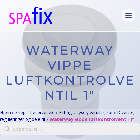
Videre
til
indhold
WATERWAY
VIPPE
LUFTKONTROLVE
NTIL 1″
Hjem
Shop
Reservedele
Fittings, dyser, ventiler, rør
Diverter,
»
»
»
»
reguleringer og dele til
»
Waterway vippe luftkontrolventil 1″
Products
search