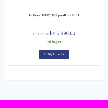
Balboa BP6013G3 printkort PCB
Den
Den
kr.
3.490,00
kr.
3.925,00
oprindelige
aktuelle
På lager
pris
pris
var:
er:
Tilføj til kurv
kr. 3.925,00.
kr. 3.490,00.