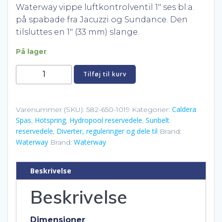
Waterway vippe luftkontrolventil 1″ ses bl.a.
på spabade fra Jacuzzi og Sundance. Den
tilsluttes en 1″ (33 mm) slange.
På lager
Waterway
Tilføj til kurv
vippe
luftkontrolventil
1"
Caldera
Varenummer (SKU):
582-650-1019
Kategorier:
Spas
Hotspring
Hydropool reservedele
Sunbelt
antal
,
,
,
reservedele
Diverter, reguleringer og dele til
,
Brand:
Waterway
Waterway
Brand:
Beskrivelse
Beskrivelse
Dimensioner