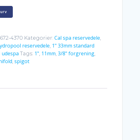
kurv
Cal spa reservedele
-672-4370
Kategorier:
,
ydropool reservedele
1" 33mm standard
,
il udespa
1"
11mm
3/8" forgrening
Tags:
,
,
,
nifold
spigot
,