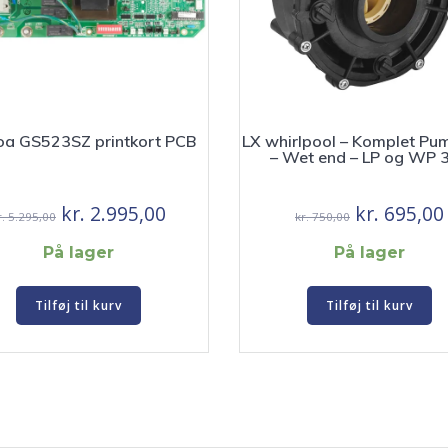
oa GS523SZ printkort PCB
LX whirlpool – Komplet Pu
– Wet end – LP og WP 
Den
Den
Den
kr.
2.995,00
kr.
695,00
r.
5.295,00
kr.
750,00
oprindelige
aktuelle
oprindelig
På lager
På lager
pris
pris
pris
var:
er:
var:
Tilføj til kurv
Tilføj til kurv
kr. 5.295,00.
kr. 2.995,00.
kr. 750,00.