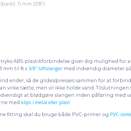
barb): 11 mm (3/8″)
tryks ABS-plastikforbindelse giver dig mulighed for a
3/8″ luftslanger
 mm til 8 x
med indvendig diameter p
d ender, så de glides/presses sammen for at forbinde 
kan virke tætte, men vil ikke holde vand. Tilslutninge
ødvendigt at blødgøre slangen inden påføring med va
klips i metal eller plast
erne med
PVC-cem
ne fitting skal du bruge både PVC-primer og