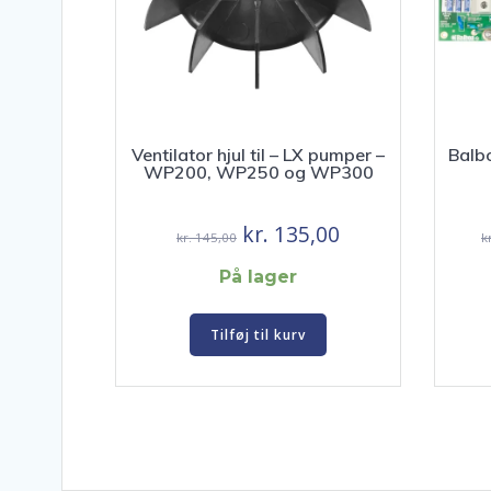
Ventilator hjul til – LX pumper –
Balb
WP200, WP250 og WP300
Den
Den
kr.
135,00
kr.
145,00
k
oprindelige
aktuelle
På lager
pris
pris
var:
er:
Tilføj til kurv
kr. 145,00.
kr. 135,00.