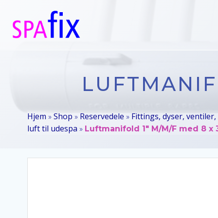
Videre
til
indhold
LUFTMANIFO
Hjem
Shop
Reservedele
Fittings, dyser, ventiler,
»
»
»
luft til udespa
»
Luftmanifold 1″ M/M/F med 8 x 