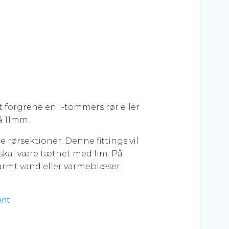
t forgrene en 1-tommers rør eller
å 11mm.
rørsektioner. Denne fittings vil
n skal være tætnet med lim. På
rmt vand eller varmeblæser.
ent