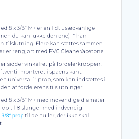
ed 8 x 3/8″ M+ er en lidt usædvanlige
– men du kan lukke den ene) 1″ han-
un-tilslutning. Flere kan sættes sammen.
er er rengjort med PVC Cleaner/acetone.
der sidder vinkelret på fordelerkroppen,
uftventil monteret i spaens kant.
en universal 1″ prop, som kan indsættes i
den af fordelerens tilslutninger.
med 8 x 3/8″ M+ med indvendige diameter
op til 8 slanger med indvendig
3/8″ prop
g
til de huller, der ikke skal
.