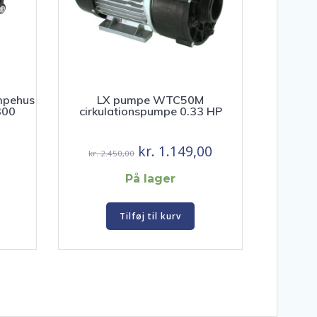
mpehus
LX pumpe WTC50M
300
cirkulationspumpe 0.33 HP
Den
Den
Den
kr.
1.149,00
kr.
2.450,00
e
aktuelle
oprindelige
aktuelle
På lager
pris
pris
pris
er:
var:
er:
Tilføj til kurv
kr. 695,00.
kr. 2.450,00.
kr. 1.149,00.