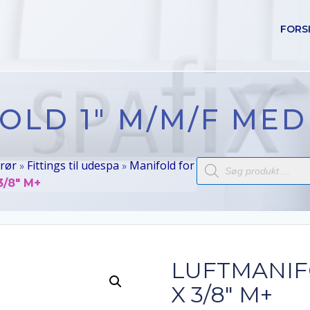
FORS
LD 1″ M/M/F MED 
Products
 rør
Fittings til udespa
Manifold for
»
»
search
3/8″ M+
LUFTMANIFO
X 3/8″ M+