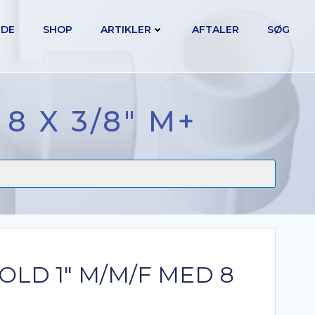
IDE
SHOP
ARTIKLER
AFTALER
SØG
8 X 3/8″ M+
LD 1″ M/M/F MED 8