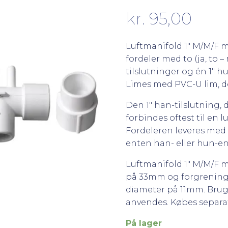
kr.
95,00
Luftmanifold 1″ M/M/F m
fordeler med to (ja, to 
tilslutninger og én 1″ h
Limes med PVC-U lim, d
Den 1″ han-tilslutning, 
forbindes oftest til en l
Fordeleren leveres med 
enten han- eller hun-en
Luftmanifold 1″ M/M/F 
på 33mm og forgrening 
diameter på 11mm. Bru
anvendes. Købes separat
På lager