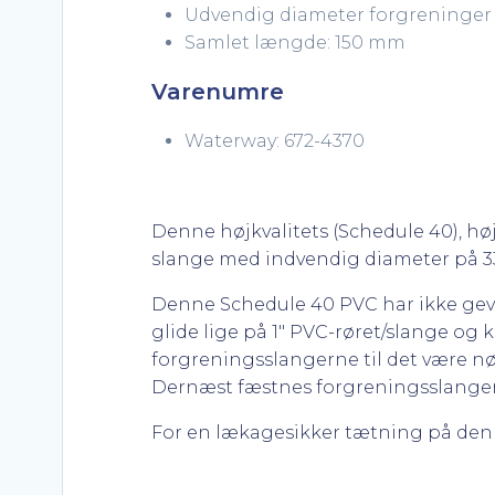
Udvendig diameter forgreninger (
Samlet længde: 150 mm
Varenumre
Waterway: 672-4370
Denne højkvalitets (Schedule 40), høj
slange med indvendig diameter på 33
Denne Schedule 40 PVC har ikke gevin
glide lige på 1″ PVC-røret/slange og 
forgreningsslangerne til det være n
Dernæst fæstnes forgreningsslang
For en lækagesikker tætning på den