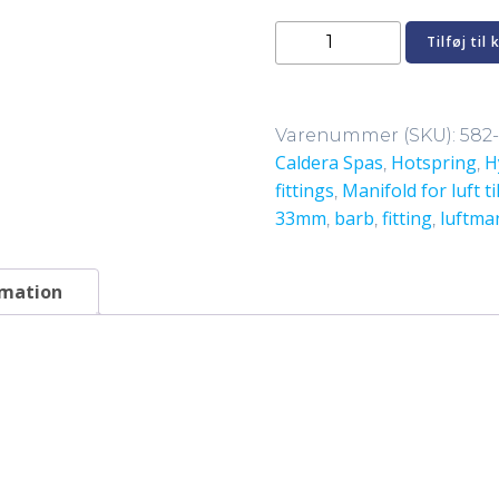
Luftmanifold
Tilføj til 
1"
M/M/F
med
Varenummer (SKU):
582
8
Caldera Spas
Hotspring
H
,
,
x
fittings
Manifold for luft t
,
3/8"
33mm
barb
fitting
luftma
,
,
,
M+
antal
rmation
)