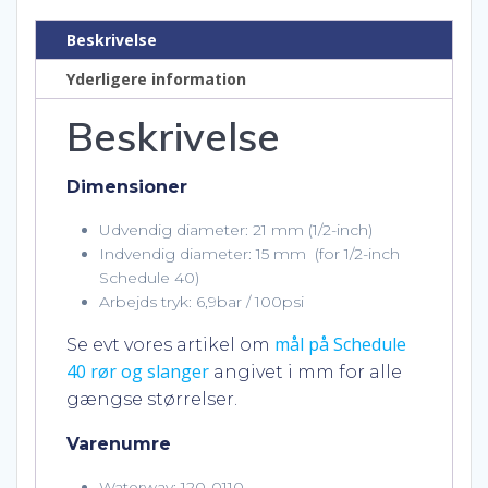
mm
antal
Beskrivelse
Yderligere information
Beskrivelse
Dimensioner
Udvendig diameter: 21 mm (1/2-inch)
Indvendig diameter: 15 mm (for 1/2-inch
Schedule 40)
Arbejds tryk: 6,9bar / 100psi
mål på Schedule
Se evt vores artikel om
40 rør og slanger
angivet i mm for alle
gængse størrelser.
Varenumre
Waterway: 120-0110