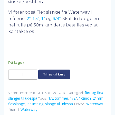
ønsker/bestiller
.
Vi fører også Flex slange fra Waterway i
2″
1.5″
1″
3/4″
målene
,
,
og
. Skal du bruge en
hel rulle på 30m kan dette bestilles ved at
kontakte os.
På lager
1/2"
Tilføj til kurv
Flex
slange
til
Rør og flex
Varenummer (SKU):
581-120-0110
Kategori:
slanger til udespa
1/2 tommer
1/2"
1/2inch
21mm
udespa
Tags:
,
,
,
,
flexslange
indlimning
slange til udespa
Waterway
,
,
Brand:
15-
Waterway
Brand:
21