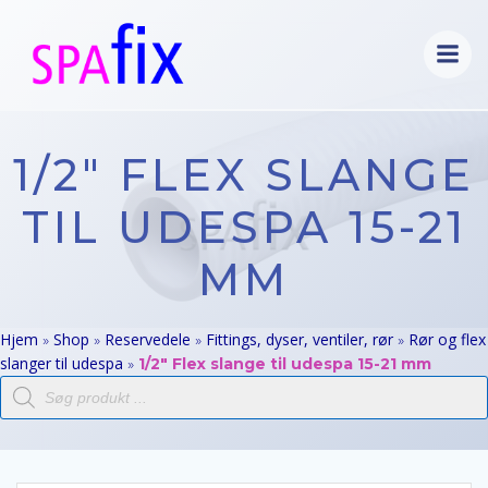
Videre
til
indhold
1/2″ FLEX SLANGE
TIL UDESPA 15-21
MM
Hjem
Shop
Reservedele
Fittings, dyser, ventiler, rør
Rør og flex
»
»
»
»
slanger til udespa
»
1/2″ Flex slange til udespa 15-21 mm
Products
search