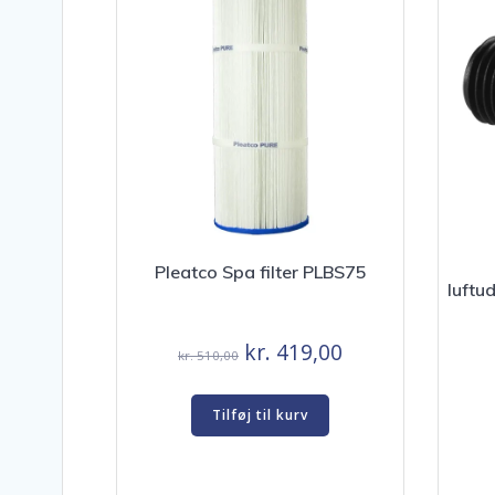
Pleatco Spa filter PLBS75
luftu
Den
Den
kr.
419,00
kr.
510,00
oprindelige
aktuelle
pris
pris
Tilføj til kurv
var:
er:
kr. 510,00.
kr. 419,00.