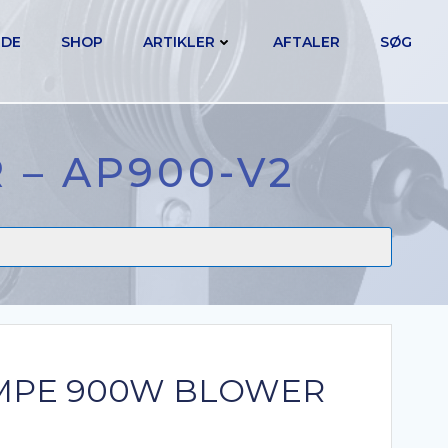
IDE
SHOP
ARTIKLER
AFTALER
SØG
– AP900-V2
MPE 900W BLOWER