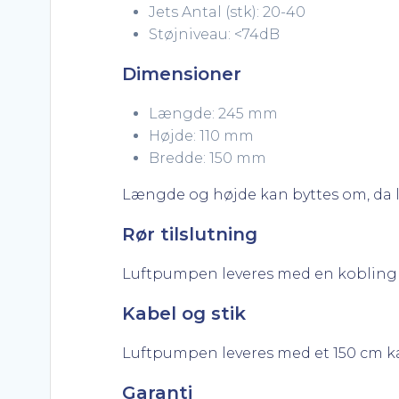
Jets Antal (stk): 20-40
Støjniveau: <74dB
Dimensioner
Længde: 245 mm
Højde: 110 mm
Bredde: 150 mm
Længde og højde kan byttes om, da 
Rør tilslutning
Luftpumpen leveres med en kobling t
Kabel og stik
Luftpumpen leveres med et 150 cm kab
Garanti