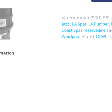
luftpumpe
900W
blower
Varenummer (SKU):
581
-
Jazzi
LA Spas
LX Pumper
,
,
,
AP900-
Coast Spas reservedele
Ta
V2
Whirlpool
LX Whirl
Brand:
antal
rmation