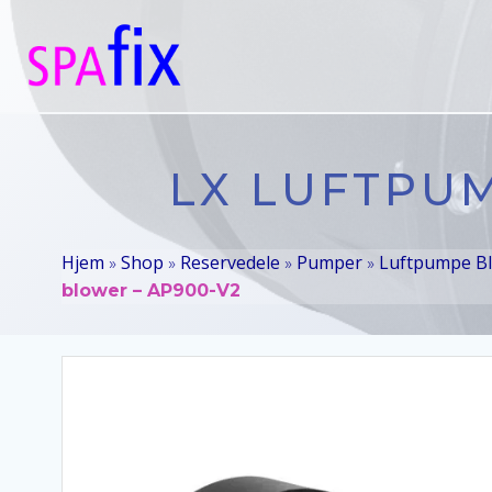
Videre
til
indhold
LX LUFTPU
Hjem
Shop
Reservedele
Pumper
Luftpumpe B
»
»
»
»
blower – AP900-V2