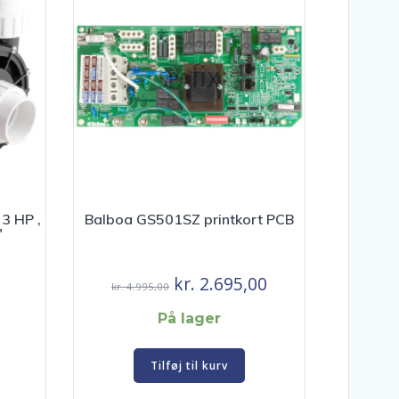
3 HP ,
Balboa GS501SZ printkort PCB
″
Den
Den
kr.
2.695,00
kr.
4.995,00
oprindelige
aktuelle
På lager
pris
pris
var:
er:
Tilføj til kurv
kr. 4.995,00.
kr. 2.695,00.