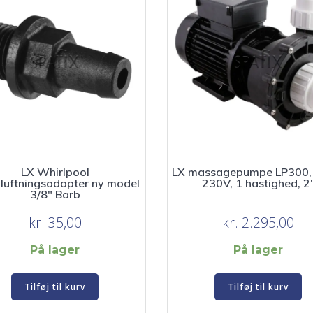
LX Whirlpool
LX massagepumpe LP300, 
dluftningsadapter ny model
230V, 1 hastighed, 2
3/8″ Barb
kr.
35,00
kr.
2.295,00
På lager
På lager
Tilføj til kurv
Tilføj til kurv