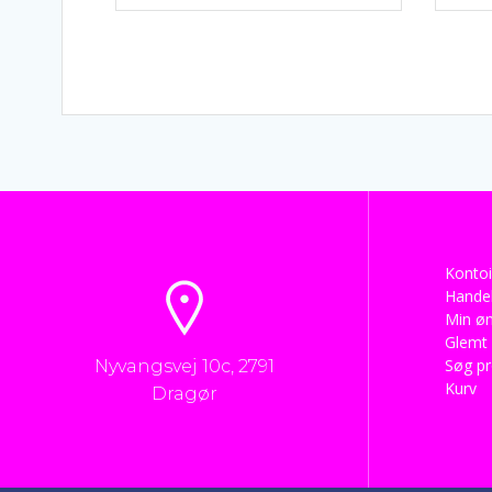
Kontoi
Handel
Min øn
Glemt
Søg p
Nyvangsvej 10c, 2791
Kurv
Dragør