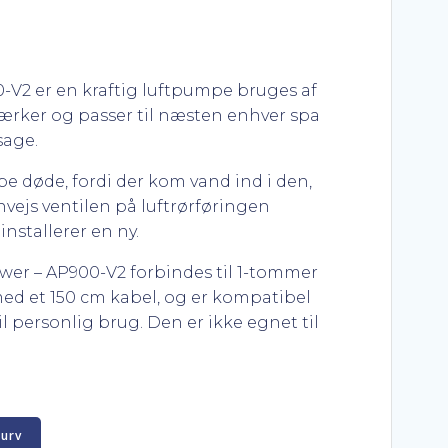
-V2 er en kraftig luftpumpe bruges af
ærker og passer til næsten enhver spa
sage.
e døde, fordi der kom vand ind i den,
envejs ventilen på luftrørføringen
installerer en ny.
er – AP900-V2 forbindes til 1-tommer
med et 150 cm kabel, og er kompatibel
l personlig brug. Den er ikke egnet til
kurv