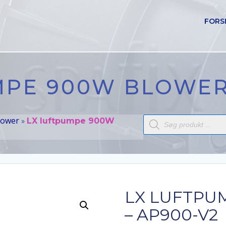
FORS
MPE 900W BLOWER 
Products
lower
»
LX luftpumpe 900W
search
LX LUFTPU
– AP900-V2