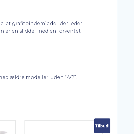
, et grafitbindemiddel, der leder
n er en sliddel med en forventet
med ældre modeller, uden “-V2”.
Tilbud!