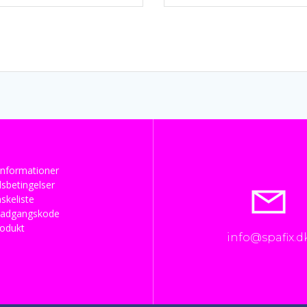
nformationer
sbetingelser
skeliste
 adgangskode
rodukt
info@spafix.d