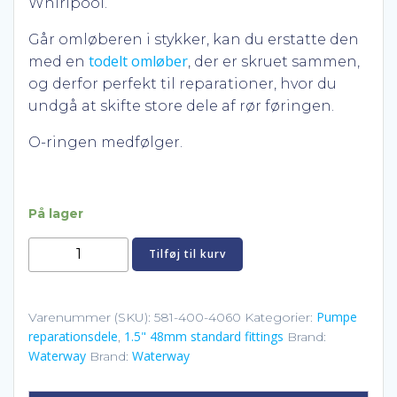
Whirlpool.
Går omløberen i stykker, kan du erstatte den
todelt omløber
med en
, der er skruet sammen,
og derfor perfekt til reparationer, hvor du
undgå at skifte store dele af rør føringen.
O-ringen medfølger.
På lager
62mm
Tilføj til kurv
pumpe
union
til
Pumpe
Varenummer (SKU):
581-400-4060
Kategorier:
reparationsdele
1.5" 48mm standard fittings
1.5"
,
Brand:
Waterway
Waterway
Brand:
slange
antal