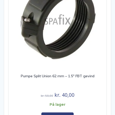
Pumpe Split Union 62 mm – 1.5″ FBT gevind
Den
Den
kr.
40,00
kr.
50,00
oprindelige
aktuelle
På lager
pris
pris