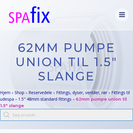
Videre
til
indhold
62MM PUMPE
UNION TIL 1.5″
SLANGE
Hjem
Shop
Reservedele
Fittings, dyser, ventiler, rør
Fittings til
»
»
»
»
udespa
1.5" 48mm standard fittings
»
»
62mm pumpe union til
1.5″ slange
Products
search